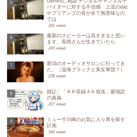
Geminiに相談 デジタルチャンネルデ
バイダーに対する不信感 上流のdac
やプリアンプの音が全て無意味なの
では
291 views
最新のスピーカーは高すぎると思い
ます。長岡さんが生きていたら
243 views
新潟のオーディオサロンに行ってき
た。（温海ブラックと美女軍団？）
238 views
雑記：「８Ｋ収録４Ｋ放送」最強説
の真偽
207 views
ミューザ川崎のお気に入り席を探す
計画
166 views