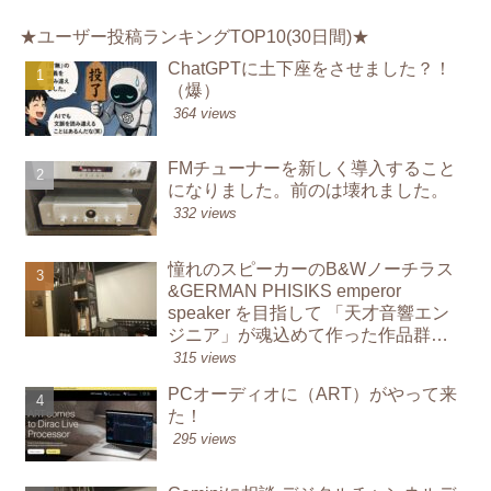
★ユーザー投稿ランキングTOP10(30日間)★
ChatGPTに土下座をさせました？！
（爆）
364 views
FMチューナーを新しく導入すること
になりました。前のは壊れました。
332 views
憧れのスピーカーのB&Wノーチラス
&GERMAN PHISIKS emperor
speaker を目指して 「天才音響エン
ジニア」が魂込めて作った作品群か
ら学んでオーディオを鳴らす楽し
315 views
み
PCオーディオに（ART）がやって来
た！
295 views