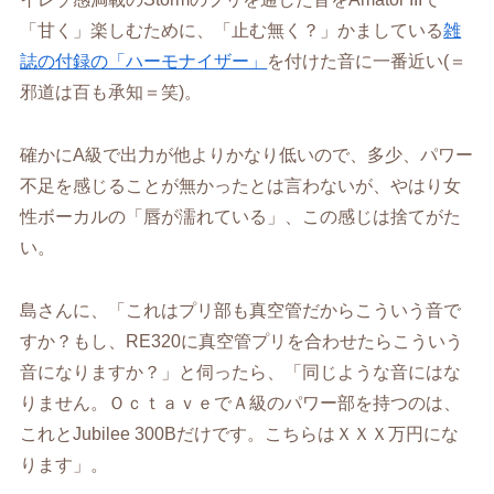
「甘く」楽しむために、「止む無く？」かましている
雑
誌の付録の「ハーモナイザー」
を付けた音に一番近い(＝
邪道は百も承知＝笑)。
確かにA級で出力が他よりかなり低いので、多少、パワー
不足を感じることが無かったとは言わないが、やはり女
性ボーカルの「唇が濡れている」、この感じは捨てがた
い。
島さんに、「これはプリ部も真空管だからこういう音で
すか？もし、RE320に真空管プリを合わせたらこういう
音になりますか？」と伺ったら、「同じような音にはな
りません。ＯｃｔａｖｅでＡ級のパワー部を持つのは、
これとJubilee 300Bだけです。こちらはＸＸＸ万円にな
ります」。