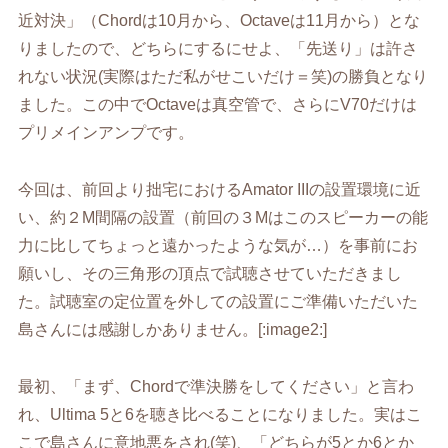
近対決」（Chordは10月から、Octaveは11月から）とな
りましたので、どちらにするにせよ、「先送り」は許さ
れない状況(実際はただ私がせこいだけ＝笑)の勝負となり
ました。この中でOctaveは真空管で、さらにV70だけは
プリメインアンプです。
今回は、前回より拙宅におけるAmator IIIの設置環境に近
い、約２M間隔の設置（前回の３Mはこのスピーカーの能
力に比してちょっと遠かったような気が…）を事前にお
願いし、その三角形の頂点で試聴させていただきまし
た。試聴室の定位置を外しての設置にご準備いただいた
島さんには感謝しかありません。[:image2:]
最初、「まず、Chordで準決勝をしてください」と言わ
れ、Ultima 5と6を聴き比べることになりました。実はこ
こで島さんに意地悪をされ(笑)、「どちらが5とか6とか