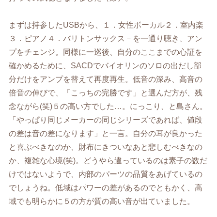
まずは持参したUSBから、１．女性ボーカル２．室内楽
３．ピアノ４．バリトンサックス－を一通り聴き、アン
プをチェンジ。同様に一巡後、自分のここまでの心証を
確かめるために、SACDでバイオリンのソロの出だし部
分だけをアンプを替えて再度再生。低音の深み、高音の
倍音の伸びで、「こっちの完勝です」と選んだ方が、残
念ながら(笑)５の高い方でした…。にっこり、と島さん。
「やっぱり同じメーカーの同じシリーズであれば、値段
の差は音の差になります」と一言。自分の耳が良かった
と喜ぶべきなのか、財布にきついなあと悲しむべきなの
か、複雑な心境(笑)。どうやら違っているのは素子の数だ
けではないようで、内部のパーツの品質をあげているの
でしょうね。低域はパワーの差があるのでともかく、高
域でも明らかに５の方が質の高い音が出ていました。