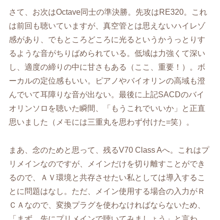
さて、お次はOctave同士の準決勝。先攻はRE320。これ
は前回も聴いていますが、真空管とは思えないハイレゾ
感があり、でもところどころに光るというかうっとりす
るような音がちりばめられている。低域は力強くて深い
し、適度の締りの中に甘さもある（ここ、重要！）。ボ
ーカルの定位感もいい。ピアノやバイオリンの高域も澄
んでいて耳障りな音が出ない。最後に上記SACDのバイ
オリンソロを聴いた瞬間、「もうこれでいいか」と正直
思いました（メモには三重丸を思わず付けた=笑）。
まあ、念のためと思って、残るV70 Class Aへ。これはプ
リメインなのですが、メインだけを切り離すことができ
るので、ＡＶ環境と共存させたい私としては導入するこ
とに問題はなし。ただ、メイン使用する場合の入力がＲ
ＣＡなので、変換プラグを使わなければならないため、
「まず、先にプリメインで聴いてみましょう」と言わ