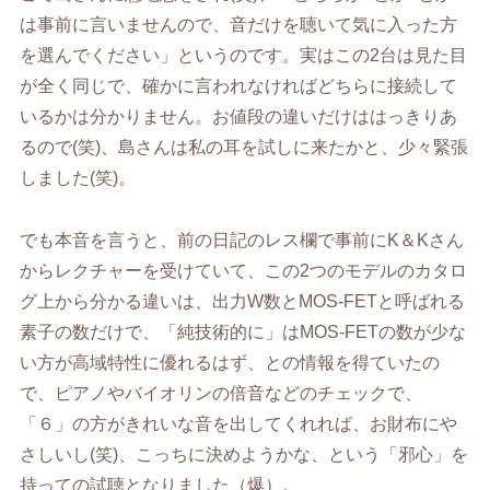
は事前に言いませんので、音だけを聴いて気に入った方
を選んでください」というのです。実はこの2台は見た目
が全く同じで、確かに言われなければどちらに接続して
いるかは分かりません。お値段の違いだけははっきりあ
るので(笑)、島さんは私の耳を試しに来たかと、少々緊張
しました(笑)。
でも本音を言うと、前の日記のレス欄で事前にK＆Kさん
からレクチャーを受けていて、この2つのモデルのカタロ
グ上から分かる違いは、出力W数とMOS-FETと呼ばれる
素子の数だけで、「純技術的に」はMOS-FETの数が少な
い方が高域特性に優れるはず、との情報を得ていたの
で、ピアノやバイオリンの倍音などのチェックで、
「６」の方がきれいな音を出してくれれば、お財布にや
さしいし(笑)、こっちに決めようかな、という「邪心」を
持っての試聴となりました（爆）。