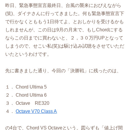
昨日、緊急事態宣言最終日、台風の襲来におびえながら
(笑)、ダイナさんに行ってきました。何も緊急事態宣言下
で行かなくとももう1日待てよ、とおしかりを受けるかも
しれませんが、この日は9月の月末で、もしChordにする
ならこの日までに買わないと、２，３０万円UPとなって
しまうので、せこい私(笑)は駆け込み試聴をさせていただ
いたというわけです。
先に書きました通り、今回の「決勝戦」に残ったのは、
１． Chord Ultima 5
２． Chord Ultima 6
３． Octave RE320
４．
Octave V70 Class A
の4台で、Chord VS Octaveという、図らずも「値上げ間