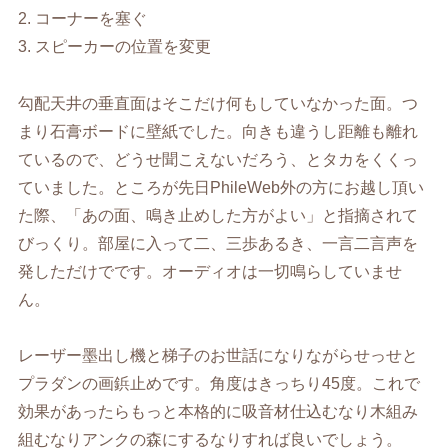
2. コーナーを塞ぐ
3. スピーカーの位置を変更
勾配天井の垂直面はそこだけ何もしていなかった面。つ
まり石膏ボードに壁紙でした。向きも違うし距離も離れ
ているので、どうせ聞こえないだろう、とタカをくくっ
ていました。ところが先日PhileWeb外の方にお越し頂い
た際、「あの面、鳴き止めした方がよい」と指摘されて
びっくり。部屋に入って二、三歩あるき、一言二言声を
発しただけでです。オーディオは一切鳴らしていませ
ん。
レーザー墨出し機と梯子のお世話になりながらせっせと
プラダンの画鋲止めです。角度はきっちり45度。これで
効果があったらもっと本格的に吸音材仕込むなり木組み
組むなりアンクの森にするなりすれば良いでしょう。