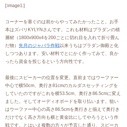
[:image1:]
コーナーを塞ぐのは前からやってみたかったこと。お手
本はズバリKYLYNさんです。これも材料はプラダンの積
層材（1800x900x4を200ごとに切れ目を入れて折り畳ん
だ物）
先月のジャバラ作戦
以来うちはプラダン御殿と化
しつつあります。安い材料でとにかく作ってみて、良か
ったら資金を投じるという方向性です。
最後にスピーカーの位置を変更。直前まではウーファー
中心で横50cm、奥行き81cmのカルダスセッティングを
していたのですがこれを横53.5cm、奥行き86.5cmに変え
ました。そしてオーディオボードを取り払います。狙い
はウーファー中心の高さ86.5cmを奥行きと揃えて奥行き
だけでなく高さ方向も横と黄金比にしてやろうという作
戦です。とはいえ複数の方々が予言した通り、スピーカ