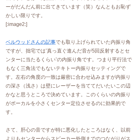
ーがだんだん前に出てきています（笑）なんともお恥ず
かしい限りです。
[:image2:]
ベルウッドさんの記事
でも取り上げられていた内振り角
ですが、拙宅では’真っ直ぐ進んだ音が5回反射するとセ
ンターに当たるくらい’の内振り角です。つまり平行法で
もなく三角法でもないテキトー内振りセッティングで
す。左右の角度の一致は厳密に合わせ込みますが内振り
の深さ（浅さ）は壁にレーザーを当ててだいたいこの辺
かなと思うところで決めています。このくらいの内振り
がボーカルを小さくセンター定位させるのに効果的で
す。
さて、肝心の音ですが特に悪化したところはなく、以前
よりもセンターからスピーカー外側までのつながりがス