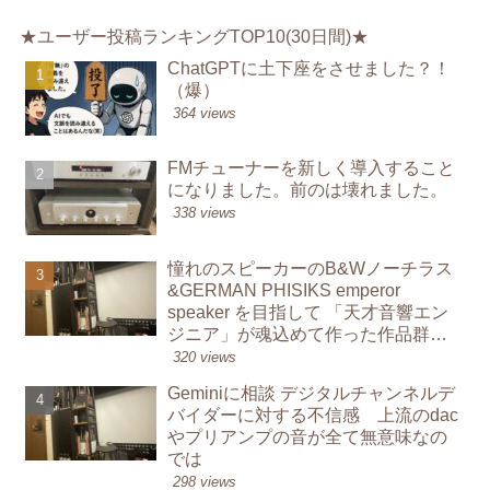
★ユーザー投稿ランキングTOP10(30日間)★
ChatGPTに土下座をさせました？！
（爆）
364 views
FMチューナーを新しく導入すること
になりました。前のは壊れました。
338 views
憧れのスピーカーのB&Wノーチラス
&GERMAN PHISIKS emperor
speaker を目指して 「天才音響エン
ジニア」が魂込めて作った作品群か
ら学んでオーディオを鳴らす楽し
320 views
み
Geminiに相談 デジタルチャンネルデ
バイダーに対する不信感 上流のdac
やプリアンプの音が全て無意味なの
では
298 views