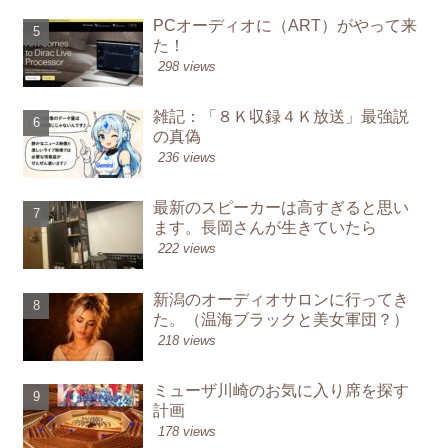
PCオーディオに（ART）がやって来
た！
298 views
雑記：「８Ｋ収録４Ｋ放送」最強説
の真偽
236 views
最新のスピーカーは高すぎると思い
ます。長岡さんが生きていたら
222 views
新潟のオーディオサロンに行ってき
た。（温海ブラックと美女軍団？）
218 views
ミューザ川崎のお気に入り席を探す
計画
178 views