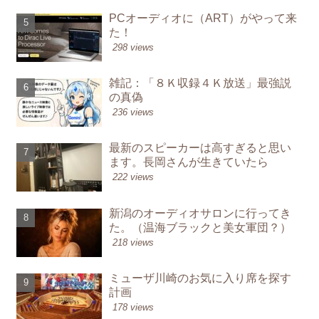
PCオーディオに（ART）がやって来
た！
298 views
雑記：「８Ｋ収録４Ｋ放送」最強説
の真偽
236 views
最新のスピーカーは高すぎると思い
ます。長岡さんが生きていたら
222 views
新潟のオーディオサロンに行ってき
た。（温海ブラックと美女軍団？）
218 views
ミューザ川崎のお気に入り席を探す
計画
178 views