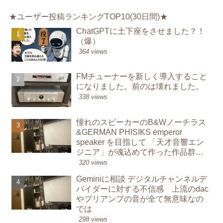
★ユーザー投稿ランキングTOP10(30日間)★
ChatGPTに土下座をさせました？！
（爆）
364 views
FMチューナーを新しく導入すること
になりました。前のは壊れました。
338 views
憧れのスピーカーのB&Wノーチラス
&GERMAN PHISIKS emperor
speaker を目指して 「天才音響エン
ジニア」が魂込めて作った作品群か
ら学んでオーディオを鳴らす楽し
320 views
み
Geminiに相談 デジタルチャンネルデ
バイダーに対する不信感 上流のdac
やプリアンプの音が全て無意味なの
では
298 views