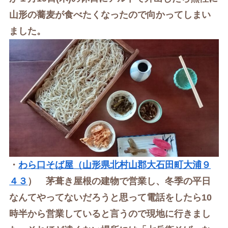
山形の蕎麦が食べたくなったので向かってしまい
ました。
・
わら口そば屋（山形県北村山郡大石田町大浦９
４３
） 茅葺き屋根の建物で営業し、冬季の平日
なんてやってないだろうと思って電話をしたら10
時半から営業していると言うので現地に行きまし