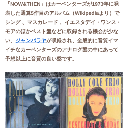
「NOW&THEN」は
カーペンターズが1973年に発
表した通算5作目のアルバム（Wikipediaより
）で
シング 、マスカレード 、イエスタデイ・ワンス・
モアのほかベスト盤などに収録される機会が少な
い、
ジャンバラヤ
が収録され、全般的に
音質
イマ
イチなカーペンターズの
アナログ盤の中にあって
予想以上に音質の良い盤です。