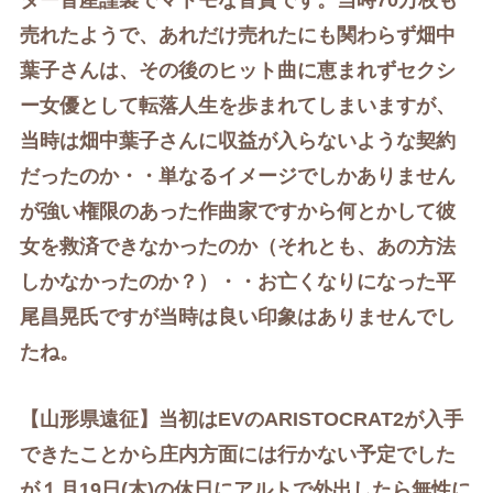
ター音産謹製でマトモな音質です。当時70万枚も
売れたようで、あれだけ売れたにも関わらず
畑中
葉子さんは、その後のヒット曲に恵まれずセクシ
ー女優として転落人生を歩まれてしまいますが、
当時は
畑中葉子さんに収益が入らないような契約
だったのか・・単なるイメージでしかありません
が強い権限のあった作曲家ですから何とかして彼
女を救済できなかったのか（それとも、あの方法
しかなかったのか？）・・お亡くなりになった平
尾昌晃氏ですが当時は良い印象はありませんでし
たね。
【山形県遠征】当初はEVの
ARISTOCRAT2が入手
できたことから庄内方面には行かない予定でした
が１月19
日(木)の休日にアルトで外出したら無性に