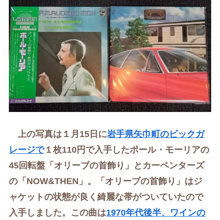
上の写真は１月15日に
岩手県矢巾町のビックガ
レージで
１枚110円で入手したポール・モーリアの
45回転盤「オリーブの首飾り」とカーペンターズ
の「NOW&THEN」。
「オリーブの首飾り」はジ
ャケットの状態が良く綺麗な帯がついていたので
入手しました。この曲は
1970年代後半、ワインの