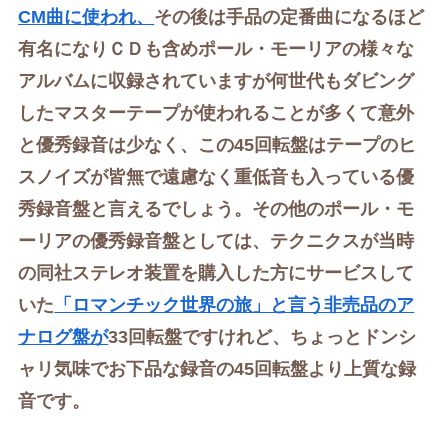
CM曲に使われ、
その後は手品の定番曲になるほど
有名になりＣＤも含めポール・モーリアの様々な
アルバムに収録されていますが何世代もダビング
したマスタ
ー
テープが使われることが多くて意外
と優秀録音は少なく、この45回転盤はテープのヒ
スノイズが皆無で遠慮なく重低音も入っている優
秀録音盤と言えるでしょう。その他の
ポール・モ
ーリアの
優秀録音盤としては、テクニクスが当時
の同社ステレオ装置を購入した方にサービスして
いた
「ロマンチック世界の旅」と言う非売品のア
ナログ盤が
33回転盤ですけれど、ちょっとドンシ
ャリ気味でお下品な録音の45回転盤より上質な録
音です。