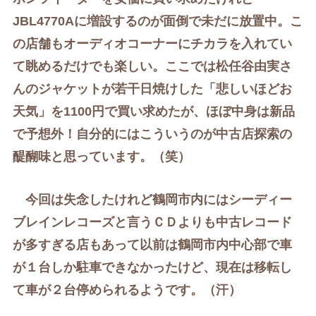
JBL4770Aに増設するのが面倒で未だに放置中。こ
の店舗もオーディオコーナーにチカラを入れてい
て眺めるだけでも楽しい。
ここでは松任谷由実さ
んのジャケットが若干日焼けした「悲しいほどお
天気」を1100円で買い求めたが
、
ほぼ
中身は新品
で予想外！
自分的にはこういうのが中古店探索の
醍醐味と思っています。（笑）
今回は失念したけれど鶴岡市内には
シーディー
ブレインレコーズと言うＣＤよりも中古レコード
が多すぎる店もあって以前は
鶴岡市内中心部で車
が１台しか駐車できなかったけど、現在は移転し
て車が２台停められるようです。（汗）