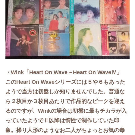
・Wink「Heart On Wave～
Heart On WaveⅣ
」
この
Heart On Waveシリーズには５や６もあった
ようで当方は初盤しか知りませんでした。普通な
ら２枚目か３枚目あたりで作品的なピークを迎え
るのですが、
Winkの場合は
初盤に最もチカラが入
っていたようでⅡ以降は惰性で制作していた印
象。操り人形のようなお二人がちょっとお気の毒