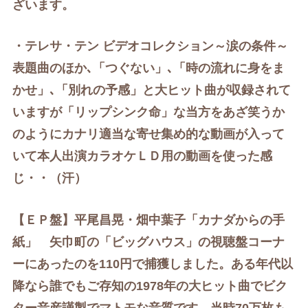
ざいます。
・テレサ・テン ビデオコレクション～涙の条件
～
表題曲のほか
､
「つぐない」
､
「時の流れに身をま
かせ」
､
「別れの予感」と大ヒット曲が収録されて
いますが「リップシンク命」な当方をあざ笑うか
のようにカナリ適当な寄せ集め的な動画が入って
いて本人出演カラオケＬＤ用の動画を使った感
じ・・（汗）
【
ＥＰ盤
】平尾昌晃・畑中葉子「カナダからの手
紙」 矢巾町の「ビッグハウス」の視聴盤コーナ
ーにあったのを110円で捕獲しました。ある年代以
降なら誰でもご存知の1978年の大ヒット曲でビク