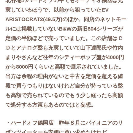
北各地のハードオフの中でもオーディオ機器は充
実しているほうで、以前から狙っていた
EV
ARISTOCRAT2(49.5万)のほか、
同店のネットモー
ルには掲載していない
B&Wの新旧804シリーズが
定価の半額ほどで売っていました。
この店舗はＣ
Ｄとアナログ盤も充実していて山下達郎氏や竹内
まりやさんなど往年のシティーポップ盤が4000円
から8000円くらいと高額で展示されていました。
当方は余程の理由がないと中古を定価を超える値
段で買うつもりはないけれど自分が持っている盤
も高額で売られているのでもう少し経ったら高額
で処分する方策もあるのではと妄想。
・ハードオフ鶴岡店 昨年８月にパイオニアのリ
ボンツイーターを安価に買い求めたけれど