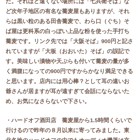
た。それほど遠くない場所には「
七兵衛そば
」な
ど次年子地区の有名な蕎麦屋もありますが、それ
らは黒い粒のある田舎蕎麦で、わら口（ぐち）そ
ば屋は更科系の白っぽい上品な粉を使った手打ち
蕎麦です。リンク先では「大阪そば」900円と記さ
れていますが「大板（おおいた）そば」の誤記で
す。美味しい漬物や天ぷらも付いて蕎麦の量が多
く満腹になっての
900円ですからかなり満足できる
と思います。店内には用心棒？として耳の遠いお
爺さんが居ますが耳が遠すぎて会話にならないた
め、お気になさらないで下さい。
・ハードオフ酒田店 蕎麦屋から1.5時間くらいで
行けるので昨年の８月以来に寄ってみました。東