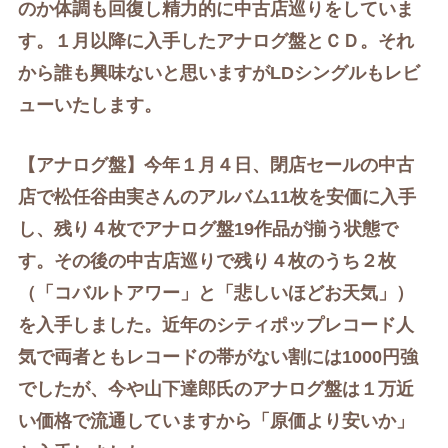
のか体調も回復し精力的に中古店巡りをしていま
す。１月以降に入手したアナログ盤とＣＤ。それ
から誰も興味ないと思いますがLDシングルもレビ
ューいたします。
【アナログ盤】今年１月４日、閉店セールの中古
店で松任谷由実さんのアルバム11枚を安価に入手
し、残り４枚で
アナログ盤19作品が揃う状態で
す。その後の中古店巡りで
残り４枚のうち２枚
（「コバルトアワー」と「悲しいほどお天気」）
を入手しました。近年のシティポップレコード人
気で両者ともレコードの帯がない割には1000円強
でしたが、今や山下達郎氏のアナログ盤は１万近
い価格で流通していますから「原価より安いか」