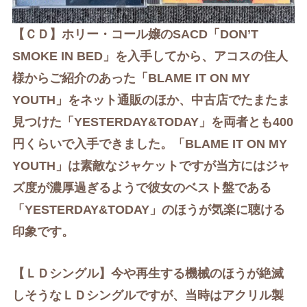
【ＣＤ】
ホリー・コール嬢の
SACD
「DON’T
SMOKE IN BED」を入手してから、アコスの住人
様からご紹介のあった「BLAME IT ON MY
YOUTH」をネット通販のほか、中古店でたまたま
見つけた「YESTERDAY&TODAY」を両者とも400
円くらいで入手できました。
「BLAME IT ON MY
YOUTH」は
素敵な
ジャケットですが当方にはジャ
ズ度が濃厚過ぎるようで彼女のベスト盤である
「YESTERDAY&TODAY」のほうが気楽に聴ける
印象です。
【ＬＤシングル】今や再生する機械のほうが絶滅
しそうな
ＬＤシングルですが、当時はアクリル製