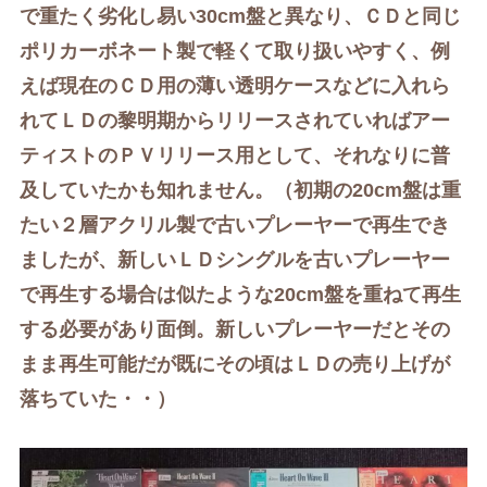
で重たく劣化し易い30cm盤と異なり、ＣＤと同じ
ポリカーボネート製で
軽くて
取り扱いやすく、
例
えば現在のＣＤ用の薄い透明ケースなどに入れら
れてＬＤの黎明期からリリースされていればアー
ティストのＰＶリリース用として、それなりに普
及していたかも知れません。（初期の20cm盤は重
たい２層アクリル製で古いプレーヤーで再生でき
ましたが、新しい
ＬＤシングルを古い
プレーヤー
で再生する場合は似たような20cm盤を重ねて再生
する必要があり面倒。新しいプレーヤーだとその
まま再生可能だが既にその頃はＬＤの売り上げが
落ちていた・・
）