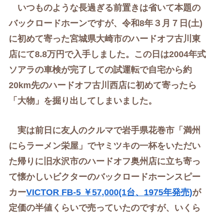
いつものような長過ぎる前置きは省いて本題の
バックロードホーンですが、令和8年３月７日(土)
に初めて寄った宮城県大崎市のハードオフ古川東
店にて8.8万円で入手しました。
この日は2004年式
ソアラの車検が完了しての試運転で自宅から約
20km先の
ハードオフ古川西店に初めて寄ったら
「大物」を掘り出してしまいました。
実は前日に友人のクルマで岩手県花巻市「満州
にらラーメン栄屋」でヤミツキの一杯をいただい
た帰りに旧水沢市のハードオフ奥州店に立ち寄っ
て懐かしいビクターのバックロードホーンスピー
カー
VICTOR FB-5 ￥57,000(1台、1975年発売)
が
定価の半値くらいで売っていたのですが、いくら