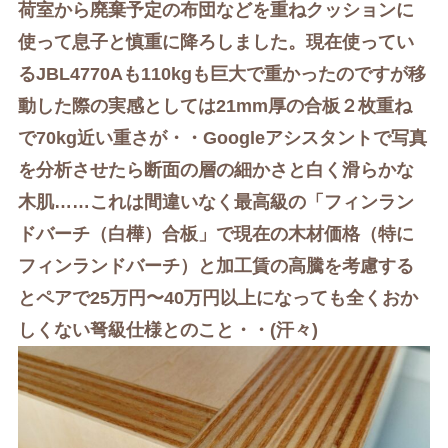
荷室から廃棄予定の布団などを重ねクッションに
使って息子と慎重に降ろしました。現在使ってい
るJBL4770Aも110kgも巨大で重かったのですが移
動した際の実感としては21
mm厚の合板２枚重ね
で
70kg近い重さが
・・Googleアシスタントで写真
を分析させたら断面の層の細かさと白く滑らかな
木肌……これは間違いなく最高級の「フィンラン
ドバーチ（白樺）合板」で現在の木材価格（特に
フィンランドバーチ）と加工賃の高騰を考慮する
とペアで25万円〜40万円以上になっても全くおか
しくない弩級仕様とのこと・・(汗々)