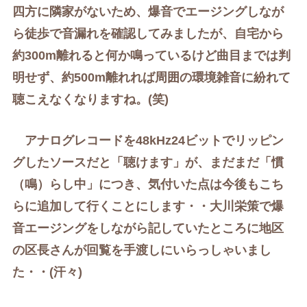
四方に隣家がないため、爆音でエージングしなが
ら徒歩で音漏れを確認してみましたが、自宅から
約300m離れると何か鳴っているけど曲目までは判
明せず、約500m離れれば周囲の環境雑音に紛れて
聴こえなくなりますね。(笑)
アナログレコードを48kHz24ビットでリッピン
グしたソースだと「聴けます」が、まだ
まだ
「
慣
（
鳴
）らし中」につき、気付いた点は今後もこち
らに追加して行くことにします・・大川栄策で爆
音エージングをしながら記していたところに地区
の区長さんが回覧を手渡しにいらっしゃいまし
た・・(汗々)