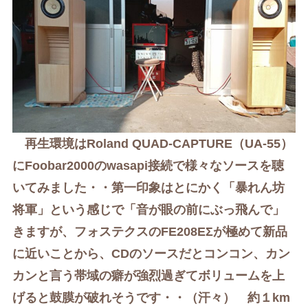
再生環境はRoland QUAD-CAPTURE（UA-55）
にFoobar2000のwasapi接続で様々なソースを聴
いてみました・・
第一印象はとにかく「暴れん坊
将軍」という感じで「音が眼の前にぶっ飛んで」
きますが、
フォステクスのFE208EΣが
極めて
新品
に
近いことから、CDのソースだとコンコン、カン
カンと言う帯域の癖が強烈過ぎてボリュームを上
げると鼓膜が破れそうです・・（汗々）
約１km