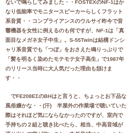
ないで鳴らしてみました・・
FOSTEXのNF-1はか
なり低能率でモニタースピーカーらしくフラット
系音質・・コンプライアンスのウルサイ昨今で音
響機器を女性に例えるのも何ですが、
NF-1は
「真
面目な
メガネ
女子中生」。
S-55Twinは結構ドンシ
ャリ系音質でも「つぼ」をおさえた鳴りっぷりで
「髪を明るく染めたモテモテ女子高生」で1987年
のリリース当時に大人気だった理由も頷けま
す・・
で
FE208EΣのBHはと言うと、ちょっとお下品な
風俗嬢かな・・(汗)
半屋外の作業場で聴いていた
際はそれほど気にならなかったのですが、室内で
手持ちの２組と聴き比べたら、相当、中高音域が