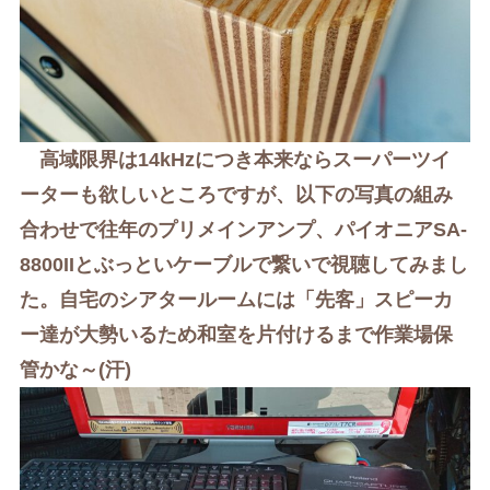
高域限界は14kHzにつき本来ならスーパーツイ
ーターも欲しいところですが、以下の写真の組み
合わせで
往年のプリメインアンプ、パイオニアSA-
8800IIとぶっといケーブルで繋いで
視聴してみまし
た。自宅のシアタールームには「先客」スピーカ
ー達が大勢いるため和室を片付けるまで作業場保
管かな～(汗)