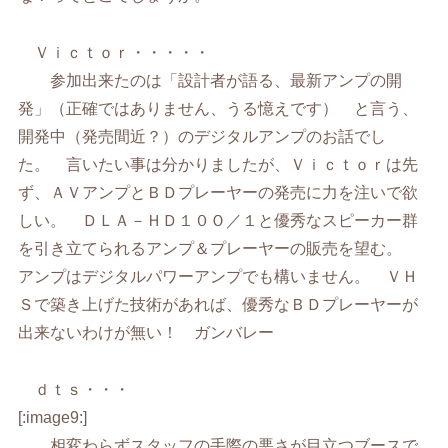
Ｖｉｃｔｏｒ・・・・・
参加出来たのは「設計者が語る、最新アンプの開
発」（正確ではありません、うる憶えです） と言う、
開発中（発売間近？）のデジタルアンプのお話でし
た。 言いたい事は分かりましたが、Ｖｉｃｔｏｒは先
ず、ＡＶアンプとＢＤプレーヤーの発売に力を注いで欲
しい。 ＤＬＡ－ＨＤ１０Ｏ／１と優秀なスピーカー群
を引き立てられるアンプ＆プレーヤーの販売を望む。
アンプはデジタルパワーアンプでも構いません。 ＶＨ
Ｓで築き上げた技術があれば、優秀なＢＤプレーヤーが
出来ないわけが無い！ ガンバレー
ｄｔｓ・・・
[:image9:]
相変わらずスタッフの手際の悪さが目立つブースで