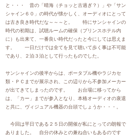
と・・・ 昔の「晴海（チョッと古過ぎ？）」や「サン
シャイン６０」の時代が懐かしく、オーディオにとって
は古き良き時代だな～～～と。 特にサンシャインの
時代の初期は、試聴ルームの確保（プリンスホテル内
に）も出来て、一番良い時代だったと今にしては思えま
す。 一日だけでは全てを見て聴いて歩く事は不可能
であり、２泊３泊として行ったものでした。
サンシャインの後半からは、ポータブル機やラジカセ
類・ＰＣまでが展示され、この辺りから不参加メーカー
が出てきてしまったのです。 お台場に移ってから
は、「カー」までが参入となり、本格オーディオの衰退
と共に、ヴィジュアル機器の台頭でしょうか・・・。
今回は平日である２５日の開催が私にとっての朗報で
ありました。 自分の休みとの兼ね合いもあるのです