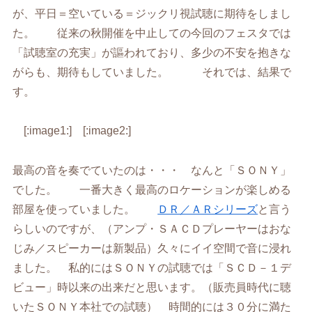
が、平日＝空いている＝ジックリ視試聴に期待をしまし
た。 従来の秋開催を中止しての今回のフェスタでは
「試聴室の充実」が謳われており、多少の不安を抱きな
がらも、期待もしていました。 それでは、結果で
す。
[:image1:] [:image2:]
最高の音を奏でていたのは・・・ なんと「ＳＯＮＹ」
でした。 一番大きく最高のロケーションが楽しめる
部屋を使っていました。
ＤＲ／ＡＲシリーズ
と言う
らしいのですが、（アンプ・ＳＡＣＤプレーヤーはおな
じみ／スピーカーは新製品）久々にイイ空間で音に浸れ
ました。 私的にはＳＯＮＹの試聴では「ＳＣＤ－１デ
ビュー」時以来の出来だと思います。（販売員時代に聴
いたＳＯＮＹ本社での試聴） 時間的には３０分に満た