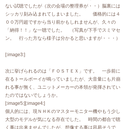
ない試聴でしたが（次の会場の整理券が・・）脳裏には
シッカリ刻み込まれてしまいました。 価格的には４
００万円超ですから当り前かもしれませんが、久々の
「納得！！」な一聴でした。 （写真が下手でスミマセ
ン。 行った方なら様子は分かると思いますが・・・）
[:image3:]
次に挙げられるのは「ＦＯＳＴＥＸ」です。 一歩前に
在るトールボーイが鳴っていましたが、大音量にも片崩
れる事が無く、ユニットメーカーの本領が発揮されてい
たのではないでしょうか。
[:image5:][:image4:]
個人的には、現ＮＨＫのマスターモニター機やもう少し
大型のモデルが気になる存在でした。 時間の都合で聴
く事は出来ませんでしたが、想像する事は容易そうで