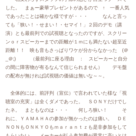
した。 まぁー豪華プレゼントがあるので ↑ 一番人気
であったことは確かな様ですが・・・ なんと言っ
ても「狭い！・せまい！・セマイ！」２回のデモ（講
演）とも最前列での試視聴となったのですが、スクリー
ンｏｒスピーカーまでの距離が１ｍにも満たない超至近
距離！！ 映も音もさっぱりワケが分からなかった (＠
_＠;) （最前列に座る理由 ： スピーカーと自分
の間に障害物が有るなんて信じられません） デモ盤
の配布が無ければ試視聴の価値は無いな～～。
全体的には、前評判（宣伝）で言われていた様な「視
聴室の充実」は全くダメであった。 ＳＯＮＹだけでし
たネ。 まともなのは・・・ 何しろ狭い！ そ
れに、ＹＡＭＡＨＡの参加が無かったのは痛い。 ＤＥ
ＮＯＮもＯＮＫＹＯもｍａｒａｎｔｚも是非参加をして
もらいたい。 メーカーが払う参加費が異常に高いとは