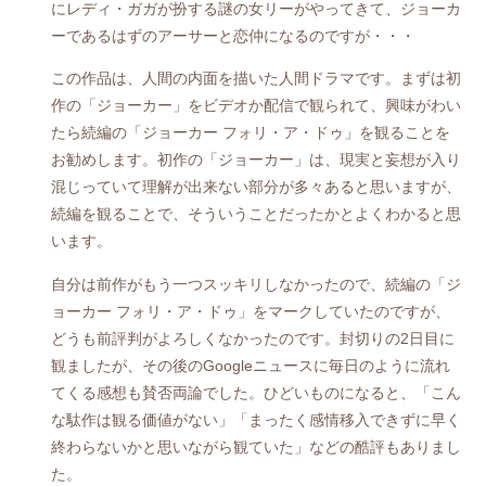
にレディ・ガガが扮する謎の女リーがやってきて、ジョーカ
ーであるはずのアーサーと恋仲になるのですが・・・
この作品は、人間の内面を描いた人間ドラマです。まずは初
作の「ジョーカー」をビデオか配信で観られて、興味がわい
たら続編の「ジョーカー フォリ・ア・ドゥ」を観ることを
お勧めします。初作の「ジョーカー」は、現実と妄想が入り
混じっていて理解が出来ない部分が多々あると思いますが、
続編を観ることで、そういうことだったかとよくわかると思
います。
自分は前作がもう一つスッキリしなかったので、続編の「ジ
ョーカー フォリ・ア・ドゥ」をマークしていたのですが、
どうも前評判がよろしくなかったのです。封切りの2日目に
観ましたが、その後のGoogleニュースに毎日のように流れ
てくる感想も賛否両論でした。ひどいものになると、「こん
な駄作は観る価値がない」「まったく感情移入できずに早く
終わらないかと思いながら観ていた」などの酷評もありまし
た。