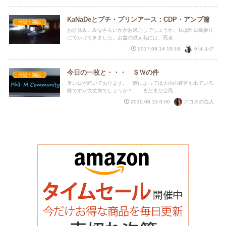
KaNaDeとプチ・プリンアース：CDP・アンプ篇
日記・雑記
お盆休み。みなさんいかがお過ごしでしょうか。私は昨日墓参り
にでかけてきました。お盆の供え花には、死者...
ゲオルグ
2017.08.14 19:18
今日の一枚と・・・ ＳＷの件
日記・雑記
暑い日が続いております。 処によっては大雨の被害も出ている
様ですが大丈夫でしょうか？ まだまだ台風...
アコスの住人
2019.08.13 0:06