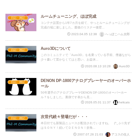
ルームチューニング、ほぼ完成
日記・雑記
コンテナ設置から1年7カ月を経て、やっとルームチューニングが
完成の域に達しました。最後のリスナー後壁...
へっぽこハム太郎
2023.04.05 12:38
Auro3Dについて
日記・雑記
このコミュニティで「Auro3D」を名乗っている手前、僭越ながら
少々書いて置かなくてはと思い、お盆休...
Auro3D
2020.08.13 10:28
DENON DP-1800アナログプレーヤーのオーバーホ
日記・雑記
ール
50年選手のアナログプレーヤDENON DP-1800のオーバーホー
ル？をしました。裏側です表から見...
helicats
2026.05.01 11:37
次世代続々登場だが・・・
日記・雑記
本日付でも新製品ニュースが配信されていますね。 (^_-)-☆先ず
はＳＯＮＹ！続いてＤＥＮＯＮ！折角...
アコスの住人
2007.07.26 21:03