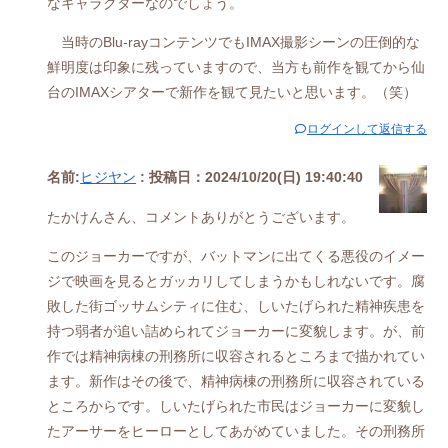
なキャラクターなのでしょう。
当時のBlu-rayコンテンツでもIMAX撮影シーンの圧倒的な
鮮明度は印象に残っていますので、当方も前作を観てから仙
台のIMAXシアターで新作を観て見たいと思います。（笑）
ログインして返信する
名前:
ヒジヤン
:
投稿日：2024/10/20(日) 19:40:40
たかけんさん、コメントありがとうございます。
このジョーカーですが、バットマンに出てくる悪役のイメー
ジで映画を見るとガッカリしてしまうかもしれないです。腐
敗した街ゴッサムシティに住む、しいたげられた精神疾患を
持つ弱者が追い詰められてジョーカーに変貌します。が、前
作では精神病棟の刑務所に収容されるところまで描かれてい
ます。新作はその後で、精神病棟の刑務所に収容されている
ところからです。しいたげられた市民はジョーカーに変貌し
たアーサーをヒーローとしてあがめていました。その刑務所