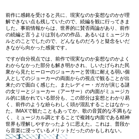
前作に感銘を受けると共に、現実なのか妄想なのかが理
解できない点も残していたので、続編を観に行ってきま
した。事前情報からは、世界的に賛否両論があり、前作
の続編と言うよりは別ものの作品、あるいはミュージカ
ルとのことでしたので、どんなものだろうと疑念をいだ
きながら向かった感覚です。
ですが自分視点では、前作で現実なのか妄想なのかよく
わからなかった部分も解き明かされ、しいたげられた民
衆から見たヒーローのジョーカーと苦境に耐える弱い個
人としてのジョーカーの両面からの視点で観ることが出
来たので面白く感じた。またレディー・ガガが演じる謎
の女リーとジョーカー（アーサー）の内面がミュージカ
ル的に描かれている部分も、この部分は妄想とわかり易
く、前作のような紛らわしく頭が混乱することはなかっ
た。IMAXで観たこともあってか、歌の音質的な不満もな
く、ミュージカル調とすることで複雑な内面である精神
世界も理解しやすかったように思えた。これは、普段か
ら音楽に浸っているメリットだったのかもしれない。