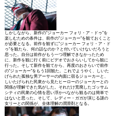
しかしながら、新作の”ジョーカー フォリ・ア・ドゥ”を
楽しむための条件は、前作の”ジョーカー”を観ておくこと
が必要となる。前作を観ずに”ジョーカー フォリ・ア・ド
ゥ”を観たら、何の話なのか？と付いていけないだろうと
思った。自分は前作がもう一つ理解できなかったため
に、新作を観に行く前にビデオでおさらいしてから観に
行った。そして新作を観てから、再度のおさらいで前作
の”ジョーカー”をもう1回観た。これでようやく、しいた
げられた孤独な男アーサーの内面に宿るジョーカーと、
しいたげられた民衆から見たヒーローのジョーカーとの
関係が理解できた気がした。それだけ荒廃したゴッサム
シティの民衆の心情を思い浮かべながら観るのは簡単で
はないと思った。そして、レディー・ガガが演じる謎の
女リーとの関係が、全体理解の潤滑剤となる。