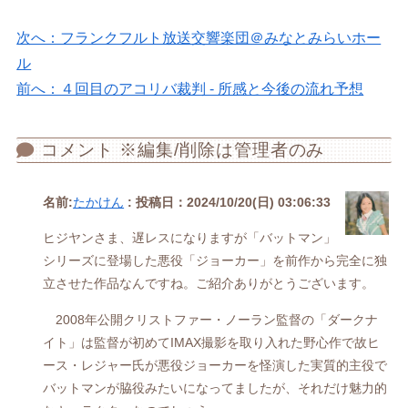
次へ：フランクフルト放送交響楽団＠みなとみらいホー
ル
前へ：４回目のアコリバ裁判 - 所感と今後の流れ予想
コメント ※編集/削除は管理者のみ
名前:
たかけん
:
投稿日：2024/10/20(日) 03:06:33
ヒジヤンさま、遅レスになりますが「バットマン」
シリーズに登場した悪役「ジョーカー」を前作から完全に独
立させた作品なんですね。ご紹介ありがとうございます。
2008年公開クリストファー・ノーラン監督の「ダークナ
イト」は監督が初めてIMAX撮影を取り入れた野心作で故ヒ
ース・レジャー氏が悪役ジョーカーを怪演した実質的主役で
バットマンが脇役みたいになってましたが、それだけ魅力的