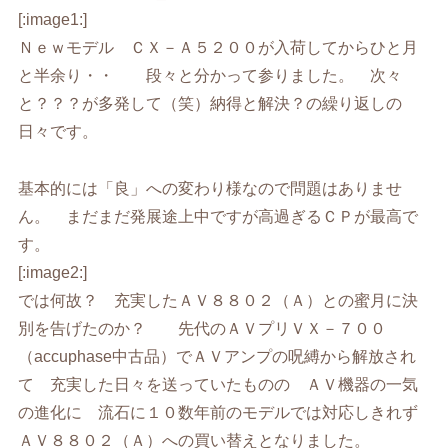
[:image1:]
Ｎｅｗモデル ＣＸ－Ａ５２００が入荷してからひと月
と半余り・・ 段々と分かって参りました。 次々
と？？？が多発して（笑）納得と解決？の繰り返しの
日々です。
基本的には「良」への変わり様なので問題はありませ
ん。 まだまだ発展途上中ですが高過ぎるＣＰが最高で
す。
[:image2:]
では何故？ 充実したＡＶ８８０２（Ａ）との蜜月に決
別を告げたのか？ 先代のＡＶプリＶＸ－７００
（accuphase中古品）でＡＶアンプの呪縛から解放され
て 充実した日々を送っていたものの ＡＶ機器の一気
の進化に 流石に１０数年前のモデルでは対応しきれず
ＡＶ８８０２（Ａ）への買い替えとなりました。