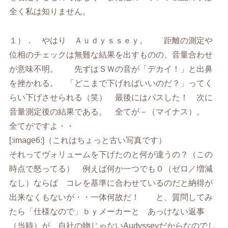
全く私は知りません。
１）． やはり Ａｕｄｙｓｓｅｙ。 距離の測定や
位相のチェックは無難な結果を出すものの、音量合わせ
が意味不明。 先ずはＳＷの音が「デカイ！」と出鼻
を挫かれる。 「どこまで下げればいいのだ？」ってく
らい下げさせられる（笑） 最後にはパスした！ 次に
音量測定後の結果である。 全てが－（マイナス）。
全てがですよ・・
[:image6:]（これはちょっと古い写真です）
それってヴォリュームを下げたのと何が違うの？（この
時点で怒ってる） 例えば何か一つでも０（ゼロ／増減
なし）ならば コレを基準に合わせているのだと納得が
出来なくもないが・・一体何故だ！ と、質問してみ
たら「仕様なので」ｂｙメーカーと あっけない返事
（当時）が 自社の物じゃないAudysseyだからなのでし