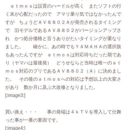
ａｔｍｏｓは設置のハードルが高く またソフトの行
く末が心配だったので アマリ乗り気ではなかったんで
すが ちょうどＡＶ８８０２Ａが発売されるタイミング
で 旧モデルであるＡＶ８８０２がバージョンアップさ
れ かつ処分価格と言うありがたいタイミングが重なり
ました。 確かに、あの時でもＹＡＭＡＨＡの選択肢
もあったんですが ａｔｍｏｓは対応待ちだった期であ
り（ヤマハは最後発） どうせならと当時は唯一のａｔ
ｍｏｓ対応のプリであるＡＶ８８０２（Ａ）に決めまし
た。 その後のａｔｍｏｓへの対応は予想以上の大変さ
があり 数か月に及ぶ大改修となりました。
[:image3:]
買い換え・・・ 事の発端は４ｋＴＶを導入して仕舞
った事が一番の要因です。
[:image4:]