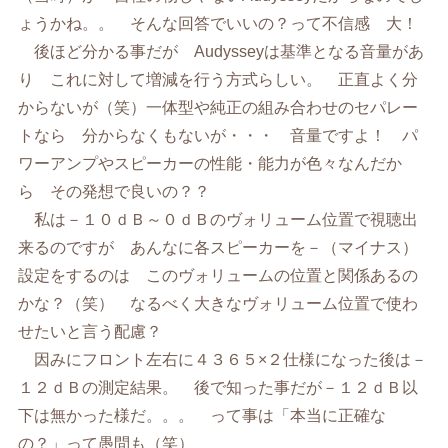
ょうかね。。 そんな回答でいいの？って不信感 大！
後ほど分かる事だが Audysseyは基準となる音量があ
り これに対して増減を行う方式らしい。 正直よく分
からないが（笑）一体型や純正の組み合わせのセパレー
トなら 分からなくもないが・・・ 音量ですよ！ パ
ワーアンプやスピーカーの性能・能力が色々なんだか
ら その発想で良いの？？
私は－１０ｄＢ～０ｄＢのヴォリューム位置で視聴出
来るのですが あんなに各スピーカーを－（マイナス）
設定をするのは このヴォリュームの位置と関係あるの
かな？（笑） なるべく大きなヴォリューム位置で使わ
せたいと言う配慮？
因みにフロント左右に４３６５×２仕様になった後は－
１２ｄＢの測定結果。 後で知った事だが－１２ｄＢ以
下は無かった様だ。。。 って事は「本当に正確な
の？」って愚問も（笑）