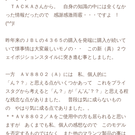
ＴＡＣＫＡさんから。 自身の知識の中には全くなか
った情報だったので 感謝感激雨霰・・・ですよ !
(^^)!
昨年来のＪＢＬの４３６５の購入を発端に購入が続いて
いて懐事情は大変厳しいモノの・・ この新（真）２ウ
ェイポジションスタイルに突き進む事としました。
一方 ＡＶ８８０２（Ａ）には 私、個人的に
「ん？？」と思える点がいくつかあって これをプライ
スタグから考えると「ん？」が「ん’ん’？？」と思える程
な残念な点がありました。 普段は気に成らないもの
の やはり気に成る点でありました。。
＊＊ＡＶ８８０２／Ａをご使用中の方も居られると思い
ますが あくまでも私、個人の感想なので このモデル
を否定するものではなく また他のマランツ製品の事は