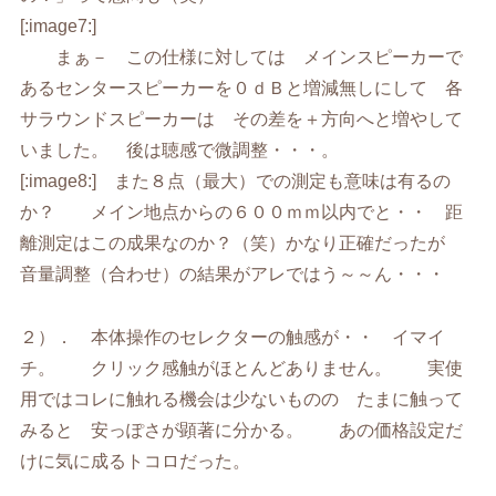
[:image7:]
まぁ－ この仕様に対しては メインスピーカーで
あるセンタースピーカーを０ｄＢと増減無しにして 各
サラウンドスピーカーは その差を＋方向へと増やして
いました。 後は聴感で微調整・・・。
[:image8:] また８点（最大）での測定も意味は有るの
か？ メイン地点からの６００ｍｍ以内でと・・ 距
離測定はこの成果なのか？（笑）かなり正確だったが
音量調整（合わせ）の結果がアレではう～～ん・・・
２）． 本体操作のセレクターの触感が・・ イマイ
チ。 クリック感触がほとんどありません。 実使
用ではコレに触れる機会は少ないものの たまに触って
みると 安っぽさが顕著に分かる。 あの価格設定だ
けに気に成るトコロだった。