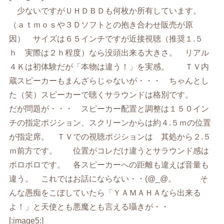
少ないですがＵＨＤＢＤも何枚か所有しています。
（ａｔｍｏｓや３Ｄソフトとの抱き合わせ販売が原
因） サイズは６５インチですが近接視聴（推奨１.５
ｈ 実際は２ｈ程度）なら没頭出来る大きさ。 リアル
４Ｋは初体験だが「本物は違う！」を実感。 ＴＶ内
蔵スピーカーもまんざらじゃないが・・・ ちゃんとし
た（笑）スピーカーで聴くサラウンドは格別です。
だが問題が・・・ スピーカー配置と調整は１５０イン
チの指定ポジション、スクリーンからは約４.５ｍの位置
が指定席。 ＴＶでの視聴ポジションは 其処から２.５
ｍ前方です。 位置がコレだけ違うとサラウンド感は
ボロボロです。 各スピーカーへの距離も違えば音量も
違う。 これではお話にならない・・(@_@。 そ
んな愚痴をこぼしていたら「ＹＡＭＡＨＡなら出来る
よ！」と天使とも悪魔とも言える囁きが・・
[:image5:]