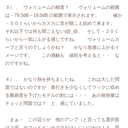
３）． ヴォリュームの精度？ ヴォリュームの範囲
は－79.5dB～18.0dB の範囲で表示されます。 確か
－５０くらいからカスカに音が聴こえ始めて来ます。
それ以下では何も聞こえない(@_@。 そして－２０く
らいから一気に上がる感じですね。 ヴォリュームカ
ーブと言うのでしょうかね？ かなり急激に上がるイ
メージです。 この感触も 値段を考えると・・ な
のですがね。
４）． かなり熱を持ちましたね。 これは大した問
題ではないのですが 奥行きを少なくしてラックに収め
る難易度を下げたモデルの割には・・・ あの発熱量は
チョッと問題では？ と、感じていました。
まぁ－ この辺りが 他のアンプ（と言っても選択肢
は２択。ヤマハとインテグラだけ）にいつかは！と、思