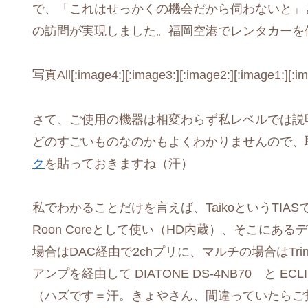
で、「これはせっかくの機会だから伺わないと」
の訪問が実現しました。福岡空港でレンタカーを
写真All[:image4:][:image3:][:image2:][:image1:][:i
さて、ご使用の機器は相変わらず私レベルでは説
どのすごいものなのかもよくわかりませんので、
ク
を貼っておきますね（汗）
私でわかることだけを言えば、TaikoというTI
Roon Coreとして使い（HD内蔵）、そこにあるデジ
場合はDAC経由で2chプリに、マルチの場合はTrinn
アンプを経由して DIATONE DS-4NB70 と EC
（ハズです＝汗。きょやさん、間違っていたらご