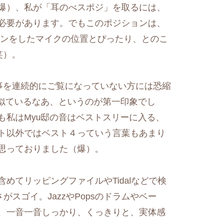
爆）、私が「耳のべスポジ」を取るには、
必要があります。でもこのポジションは、
ションをしたマイクの位置とぴったり、とのこ
笑）。
事を連続的にご覧になっていない方には恐縮
し似ているなあ、というのが第一印象でし
も私はMyu邸の音はベストスリーに入る、
ト以外ではベスト４っていう言葉もあまり
思っておりました（爆）。
めてリッピングファイルやTidalなどで検
スゴイ。JazzやPopsのドラムやベー
、一音一音しっかり、くっきりと、実体感