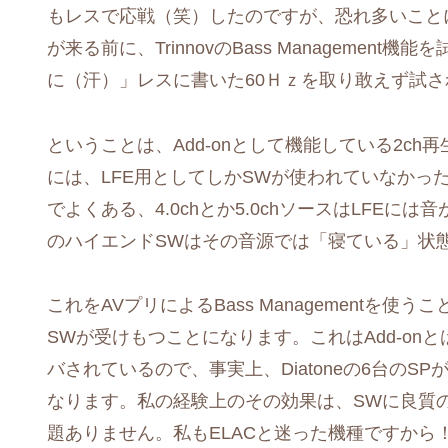
もレスで応戦（笑）したのですが、恐れ多いこと
が来る前に、TrinnovのBass Managemen
に（汗）」レスに書いた60Ｈｚを取り敢えず試
ということは、Add-onとして機能している2c
には、LFE用としてしかSWが使われていなかっ
でよくある、4.0chとか5.0chソースはLFEには
のハイエンドSWはその音源では「寝ている」状
これをAVプリによるBass Managementを使
SWが受けもつことになります。これはAdd-on
バされているので、事実上、Diatoneの6台のS
なります。私の経験上のその効果は、SWに良質
題ありません。私もELACと迷った機種ですから