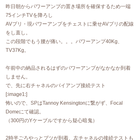
昨日朝からパワーアンプの置き場所を確保するため一端
75インチTVを降ろし
AVプリ・現パワーアンプをチェストに乗せAVプリの配線
をし直し。
この段階でもう腰が痛い。。。パワーアンプ40Kg、
TV37Kg。
午前中の納品されるはずのパワーアンプがなかなか到着
しません。
で、先に右チャネルのバイアンプ接続テスト
[:image1:]
怖いので、SPはTannoy Kensingtonに繋がず、Focal
Domeにて確認。
（300円のYケーブルですから疑心暗鬼）
2時半ごろやっとブツが到着、左チャネルの接続テストも