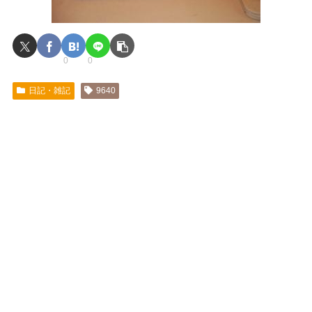
0
0
日記・雑記
9640