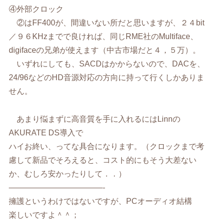
④外部クロック
②はFF400が、間違いない所だと思いますが、２４bit
／９６KHzまでで良ければ、同じRME社のMultiface、
digifaceの兄弟が使えます（中古市場だと４，５万）。
いずれにしても、SACDはかからないので、DACを、
24/96などのHD音源対応の方向に持って行くしかありま
せん。
あまり悩まずに高音質を手に入れるにはLinnの
AKURATE DS導入で
ハイお終い、ってな具合になります。（クロックまで考
慮して新品でそろえると、コスト的にもそう大差ない
か、むしろ安かったりして．．）
————————————-
擁護というわけではないですが、PCオーディオ結構
楽しいですよ＾＾；