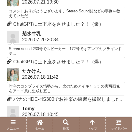
2026.07.21 19:30
コメントありがとうございます。Stereo Sound誌などの事例を教
えていただ...
ChatGPTに土下座をさせました？！（爆）
菊水牛乳
2026.07.20 20:34
Stereo sound 230号でスピーカー 172号ではアンプのブラインド
テ...
ChatGPTに土下座をさせました？！（爆）
たかけん
2026.07.18 11:42
昨今のコンプライス情勢から、念のためアイキャッチの実写画像
をアニメ風に生成し直し...
パナのHDC-HS300でお神楽の練習を撮影しました。
Tomy
2026.07.18 10:45
Kawausoさん、お早うございます。＞例えば、通常のスピーカー
によるサポート範...
メニュー
ホーム
検索
トップ
サイドバー