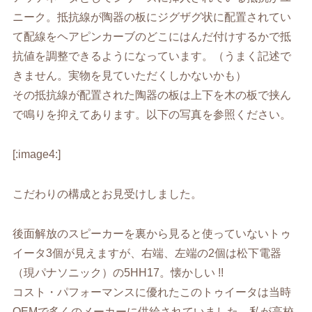
ニーク。抵抗線が陶器の板にジグザグ状に配置されてい
て配線をヘアピンカーブのどこにはんだ付けするかで抵
抗値を調整できるようになっています。（うまく記述で
きません。実物を見ていただくしかないかも）
その抵抗線が配置された陶器の板は上下を木の板で挟ん
で鳴りを抑えてあります。以下の写真を参照ください。
[:image4:]
こだわりの構成とお見受けしました。
後面解放のスピーカーを裏から見ると使っていないトゥ
イータ3個が見えますが、右端、左端の2個は松下電器
（現パナソニック）の5HH17。懐かしい !!
コスト・パフォーマンスに優れたこのトゥイータは当時
OEMで多くのメーカーに供給されていました。私が高校