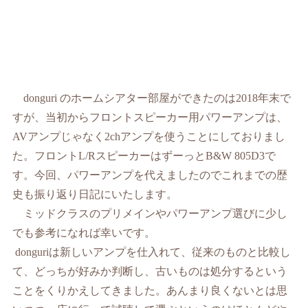
donguri
のホームシアター部屋ができたのは
2018
年末で
すが、当初からフロントスピーカー用パワーアンプは、
AV
アンプじゃなく
2ch
アンプを使うことにしておりまし
た。フロント
L/R
スピーカーはずーっと
B&W 805D3
で
す。今回、パワーアンプを代えましたのでこれまでの歴
史も振り返り日記にいたします。
ミッドクラスのプリメインやパワーアンプ選びに少し
でも参考になれば幸いです。
donguri
は新しいアンプを仕入れて、従来のものと比較し
て、どっちが好みか判断し、古いものは処分するという
ことをくりかえしてきました。あんまり良くないとは思