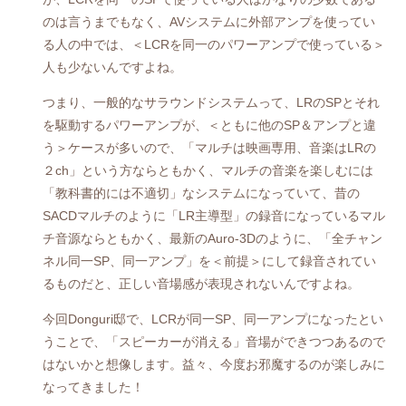
のは言うまでもなく、AVシステムに外部アンプを使ってい
る人の中では、＜LCRを同一のパワーアンプで使っている＞
人も少ないんですよね。
つまり、一般的なサラウンドシステムって、LRのSPとそれ
を駆動するパワーアンプが、＜ともに他のSP＆アンプと違
う＞ケースが多いので、「マルチは映画専用、音楽はLRの
２ch」という方ならともかく、マルチの音楽を楽しむには
「教科書的には不適切」なシステムになっていて、昔の
SACDマルチのように「LR主導型」の録音になっているマル
チ音源ならともかく、最新のAuro-3Dのように、「全チャン
ネル同一SP、同一アンプ」を＜前提＞にして録音されてい
るものだと、正しい音場感が表現されないんですよね。
今回Donguri邸で、LCRが同一SP、同一アンプになったとい
うことで、「スピーカーが消える」音場ができつつあるので
はないかと想像します。益々、今度お邪魔するのが楽しみに
なってきました！