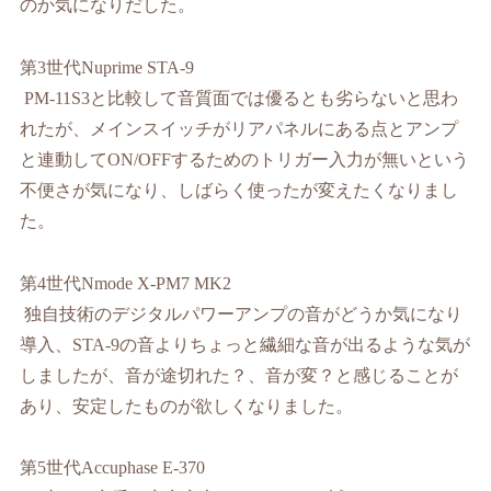
のか気になりだした。
第
3
世代
Nuprime STA-9
PM-11S3
と比較して音質面では優るとも劣らないと思わ
れたが、メインスイッチがリアパネルにある点とアンプ
と連動して
ON/OFF
するためのトリガー入力が無いという
不便さが気になり、しばらく使ったが変えたくなりまし
た。
第
4
世代
Nmode X-PM7 MK2
独自技術のデジタルパワーアンプの音がどうか気になり
導入、
STA-9
の音よりちょっと繊細な音が出るような気が
しましたが、音が途切れた？、音が変？と感じることが
あり、安定したものが欲しくなりました。
第
5
世代
Accuphase E-370