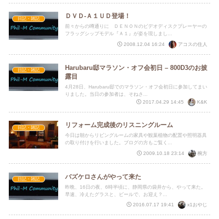
ＤＶＤ-Ａ１ＵＤ登場！
日記・雑記
前々からの噂通りに ＤＥＮＯＮのビデオディスクプレーヤーの
フラッグシップモデル『Ａ１』が姿を現しまし...
アコスの住人
2008.12.04 16:24
Harubaru邸マラソン・オフ会初日 – 800D3のお披
日記・雑記
露目
4月28日、Harubaru邸でのマラソン・オフ会初日に参加してまい
りました。当日の参加者は、そねさ...
K&K
2017.04.29 14:45
リフォーム完成後のリスニングルーム
日記・雑記
今日は朝からリビングルームの家具や観葉植物の配置や照明器具
の取り付けを行いました。ブログの方もご覧く...
椀方
2009.10.18 23:14
バズケロさんがやって来た
日記・雑記
昨晩、16日の夜、6時半頃に、静岡県の袋井から、やって来た。
早速、冷えたグラスと、ビールで、お迎え？...
x1おやじ
2016.07.17 19:41