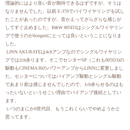
理論的にはより良い音が期待できるはずですが、そうは
なりませんでした。以前
E-370
でバイワイヤリングを試し
たことがあったのですが、音かえってざらざらな感じが
してすぐ止めました。
B&W 805D3
はシングルワイヤリン
グで使うのが
donguri
にとっては良いということになりま
した。
LINN AKURATE
は
4ch
アンプなのでシングルワイヤリン
グでは
2ch
余ります。そこでセンターSP（これも805D3)の
駆動も
CINEMA30
のパワーアンプから
LINN
に変更しまし
た。センターについてはバイアンプ駆動とシングル駆動
であまり差は感じませんでしたので、
1ch
余らせるのはも
ったいないというせこい理由でバイアンプ接続としてい
ます。
いつのまにか
6
世代目、もうこれくらいでやめようかと
思ってます。