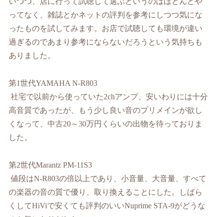
いつつ、店に行って試聴して選ぶというのはほとんどや
ってなく、雑誌とかネットの評判を参考にしつつ気にな
ったものを試してみます。お店で試聴しても環境が違い
過ぎるのであまり参考にならないだろうという気持ちも
ありました。
第
1
世代
YAMAHA N-R803
社宅で以前から使っていた
2ch
アンプ、安いわりには十分
高音質であったが、もう少し良い音のプリメインが欲し
くなって、中古
20
～
30
万円くらいの出物を待っておりま
した。
第
2
世代
Marantz PM-11S3
値段は
N-R803
の倍以上であり、小音量、大音量、すべて
の楽器の音の質で優り、取り換えることにした。しばら
くして
HiVi
で安くても評判のいい
Nuprime STA-9
がどうな