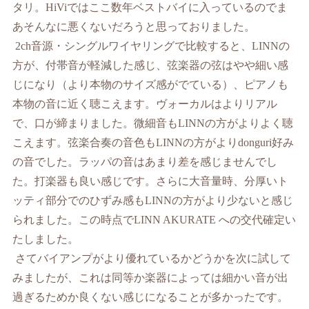
タリ。
HiVi
ではここ数年ベストバイに入っているのでま
あそんなに悪くないだろうと思っておりました。
2ch
音源・シングルワイヤリングで比較すると、
LINN
の
方が、付帯音が軽減した感じ、弦楽器の弦はやや細い感
じになり（より本物のサイズ感がでている）、ピアノも
本物の音に近く聴こえます。ヴォーカルはよりリアル
で、口が締まりました。微細音も
LINN
の方がよりよく聴
こえます。弦楽合奏の音色も
LINN
の方がより
donguri
好み
の音でした。ラッパの音はあまり差を感じませんでし
た。打楽器も良い感じです。さらに大音量時、分厚いト
ッティ部分でのひずみ感も
LINN
の方がより少ないと感じ
られました。この時点で
LINN AKURATE
への交代確定い
たしました。
さてバイアンプがより優れているかどうかを次に試して
みましたが、これは同等か楽器によっては細かい音が出
過ぎるためか良くない感じになることが多かったです。