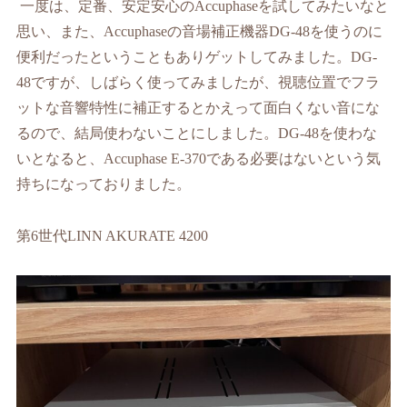
一度は、定番、安定安心の
Accuphase
を試してみたいなと
思い、また、
Accuphase
の音場補正機器
DG-48
を使うのに
便利だったということもありゲットしてみました。
DG-
48
ですが、しばらく使ってみましたが、視聴位置でフラ
ットな音響特性に補正するとかえって面白くない音にな
るので、結局使わないことにしました。
DG-48
を使わな
いとなると、
Accuphase E-370
である必要はないという気
持ちになっておりました。
第
6
世代
LINN AKURATE 4200