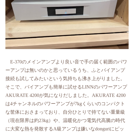
E-370
のメインアンプより良い音で手の届く範囲のパワ
ーアンプは無いのかと思っているうち、ふとバイアンプ
接続も試してみたいという気持ちも沸き上がりました。
そこで、バイアンプも簡単に試せる
LINN
のパワーアンプ
AKURATE 4200
が気になりだしました。
AKURATE 4200
は
4
チャンネルのパワーアンプが7
kg
くらいのコンパクト
な筐体におさまっており、自分ひとりで持てない重量級
（現在限界は約
23kg
）や、温暖化かつ電気代高騰の時代
に大変な熱を発散する
A
級アンプは嫌いな
donguri
にピッ