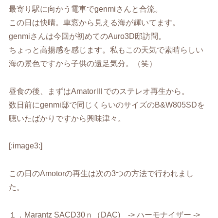
最寄り駅に向かう電車でgenmiさんと合流。
この日は快晴。車窓から見える海が輝いてます。
genmiさんは今回が初めてのAuro3D邸訪問。
ちょっと高揚感を感じます。私もこの天気で素晴らしい
海の景色ですから子供の遠足気分。（笑）
昼食の後、まずはAmatorⅢでのステレオ再生から。
数日前にgenmi邸で同じくらいのサイズのB&W805SDを
聴いたばかりですから興味津々。
[:image3:]
この日のAmotorの再生は次の3つの方法で行われまし
た。
１．Marantz SACD30ｎ（DAC) -> ハーモナイザー ->