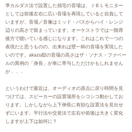
準カルダス法で設置した拙宅の音場は、ＪＢＬモニター
としては前後左右に広い音場を再現していると自負して
いますが、音場／音像はミッド・バスからハイ・レンジ
辺りの高さで留まっています。オーケストラでは一階席
後方で聴いている感じになります。これはこれで一つの
表現だと思うものの、出来れば壁一杯の音場を実現した
いのです。akazu邸の音場の高さはザ・ソナス・ファベー
ルの異例の「身長」が単に寄与しただけかもしれません
が．．．
というわけで最近は、オーディオの原点に戻り時間を見
つけては、スピーカーの設置場所をシコシコ動かしてお
ります。しかしながら上下伸長に有効な設置法を見出せ
ずにいます。平行法や交差法で左右や前後は大きく変化
しますが上下は如何に？