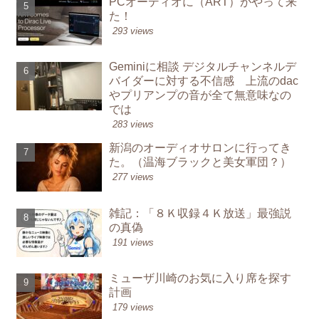
PCオーディオに（ART）がやって来
た！
293 views
Geminiに相談 デジタルチャンネルデ
バイダーに対する不信感 上流のdac
やプリアンプの音が全て無意味なの
では
283 views
新潟のオーディオサロンに行ってき
た。（温海ブラックと美女軍団？）
277 views
雑記：「８Ｋ収録４Ｋ放送」最強説
の真偽
191 views
ミューザ川崎のお気に入り席を探す
計画
179 views