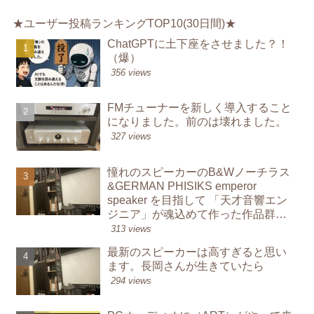
★ユーザー投稿ランキングTOP10(30日間)★
ChatGPTに土下座をさせました？！
（爆）
356 views
FMチューナーを新しく導入すること
になりました。前のは壊れました。
327 views
憧れのスピーカーのB&Wノーチラス
&GERMAN PHISIKS emperor
speaker を目指して 「天才音響エン
ジニア」が魂込めて作った作品群か
ら学んでオーディオを鳴らす楽し
313 views
み
最新のスピーカーは高すぎると思い
ます。長岡さんが生きていたら
294 views