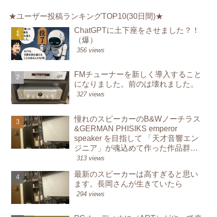
★ユーザー投稿ランキングTOP10(30日間)★
ChatGPTに土下座をさせました？！
（爆）
356 views
FMチューナーを新しく導入すること
になりました。前のは壊れました。
327 views
憧れのスピーカーのB&Wノーチラス
&GERMAN PHISIKS emperor
speaker を目指して 「天才音響エン
ジニア」が魂込めて作った作品群か
ら学んでオーディオを鳴らす楽し
313 views
み
最新のスピーカーは高すぎると思い
ます。長岡さんが生きていたら
294 views