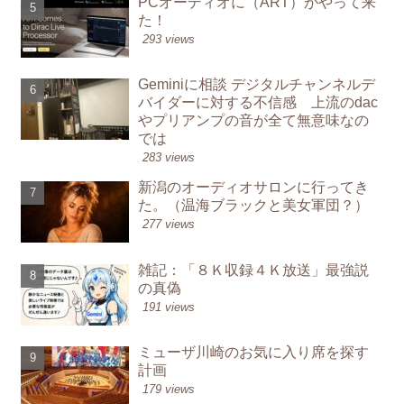
PCオーディオに（ART）がやって来
た！
293 views
Geminiに相談 デジタルチャンネルデ
バイダーに対する不信感 上流のdac
やプリアンプの音が全て無意味なの
では
283 views
新潟のオーディオサロンに行ってき
た。（温海ブラックと美女軍団？）
277 views
雑記：「８Ｋ収録４Ｋ放送」最強説
の真偽
191 views
ミューザ川崎のお気に入り席を探す
計画
179 views