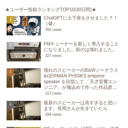
★ユーザー投稿ランキングTOP10(30日間)★
ChatGPTに土下座をさせました？！
（爆）
356 views
FMチューナーを新しく導入すること
になりました。前のは壊れました。
327 views
憧れのスピーカーのB&Wノーチラス
&GERMAN PHISIKS emperor
speaker を目指して 「天才音響エン
ジニア」が魂込めて作った作品群か
ら学んでオーディオを鳴らす楽し
313 views
み
最新のスピーカーは高すぎると思い
ます。長岡さんが生きていたら
294 views