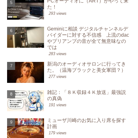
PCオーディオに（ART）がやって来
た！
293 views
Geminiに相談 デジタルチャンネルデ
バイダーに対する不信感 上流のdac
やプリアンプの音が全て無意味なの
では
283 views
新潟のオーディオサロンに行ってき
た。（温海ブラックと美女軍団？）
277 views
雑記：「８Ｋ収録４Ｋ放送」最強説
の真偽
191 views
ミューザ川崎のお気に入り席を探す
計画
179 views