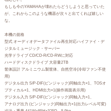
もしも今のYAMAHAが壊れたらどうしようと思っていた
が、これからこのような機器が次々と出てくれば嬉しい
な。
本機の規格
型式 オーディオデータファイル再生対応ハイファイ・デ
ジタルミュージック・サーバー
光学ドライブ CD/CD-R/CD-RWに対応
ハードディスクドライブ 大容量2TB
筐体設計 アルミニウム製筐体、自然空冷(冷却ファン不使
用)
デジタル出力 S/P-DIF(ピンジャック)同軸出力×1、TOSオ
プティカル×1、HDMI出力×1(操作画面表示用)
デジタル入力 S/P-DIF(ピンジャック)同軸入力×1、
アナログ出力 (ピンジャック)同軸出力×1(出力レベル可変)
寸法・重量 441W×85H×325D 5.9kg