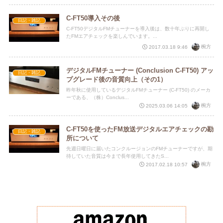
C-FT50導入その後
日記・雑記
C-FT50デジタルFMチューナーを導入後は、数十年ぶりに再開し
たFMエアチェックを楽しんでいます。...
椀方
2017.03.18 9:46
デジタルFMチューナー (Conclusion C-FT50) アッ
日記・雑記
プグレード後の音質向上（その1）
昨年秋に使用しているデジタルFMチューナー (C-FT50) のメーカ
ーである、（株）Conclus...
椀方
2025.03.06 14:05
C-FT50を使ったFM放送デジタルエアチェックの勘
日記・雑記
所について
先週日曜日に届いたコンクルージョンのFMチューナーですが、期
待していた音質は今まで長年使用してきたS...
椀方
2017.02.18 10:57