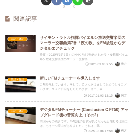
0
0
関連記事
サイモン・ラトル指揮バイエルン放送交響楽団の
日記・雑記
マーラー交響曲第7番「夜の歌」をFM放送からデ
ジタルエアチェック
昨夜（2025年3月7日）のNHK-FMで放送されたラトル指揮バイエ
ルン放送交響楽団のマーラー交響楽...
椀方
2025.03.08 9:55
新しいFMチューナーを導入します
日記・雑記
ご無沙汰しています。そして、皆さんあけましておめでとうござ
います。久々に日記をしたためます。さて、表...
椀方
2017.01.03 12:15
デジタルFMチューナー (Conclusion C-FT50) アッ
日記・雑記
プグレード後の音質向上（その2）
前回からの続きです。FM放送の音質が良くなったと感じる理由に
は、もう一つ理由がありました。それは、既...
椀方
2025.03.06 17:58