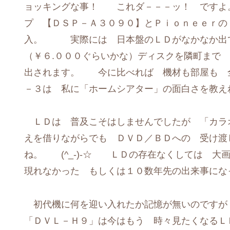
ョッキングな事！ これダ－－－ッ！ です
プ 【ＤＳＰ－Ａ３０９０】とＰｉｏｎｅｅｒの
入。 実際には 日本盤のＬＤがなかなか出て
（￥６.０００ぐらいかな）ディスクを隣町まで
出されます。 今に比べれば 機材も部屋も 
－３は 私に「ホームシアター」の面白さを教え
ＬＤは 普及こそはしませんでしたが 「カラ
えを借りながらでも ＤＶＤ／ＢＤへの 受け渡
ね。 (^_-)-☆ ＬＤの存在なくしては 大
現れなかった もしくは１０数年先の出来事
初代機に何を迎い入れたか記憶が無いのです
「ＤＶＬ－Ｈ９」は今はもう 時々見たくなるＬ