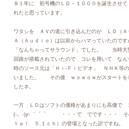
８１年に 初号機のＬＤ－１０００を誕生させ
れたと思っています。
ワタシを ＡＶの道に引き込んだのが ＬＤ（
Ａ（Ａｕｄｉｏ）は以前からハマっていたのです
「なんちゃってサラウンド」でした。 当時大
回路が搭載されていたので コレを用いて な
時のソース元は「Ｈｉ-Ｆｉビデオ」 ＮＨＫ等
いました。 その後 ｗｏｗｏｗがスタートを
したネ。
一方 ＬＤはソフトの価格があまりにも高価で
(-。-)y-゜゜゜ ・・・で でです・・・ 
ｔａｌ ５.１ｃｈ）の登場となった訳ですね