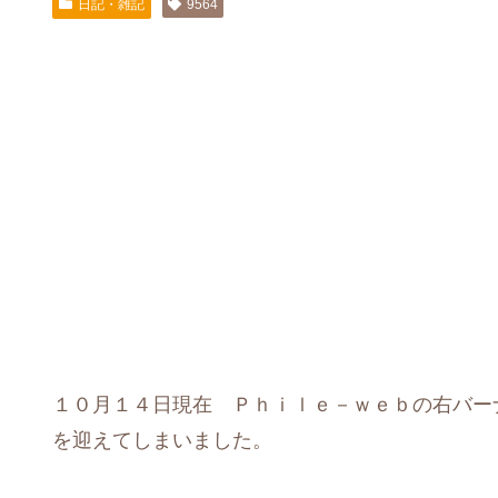
日記・雑記
9564
１０月１４日現在 Ｐｈｉｌｅ－ｗｅｂの右バー
を迎えてしまいました。