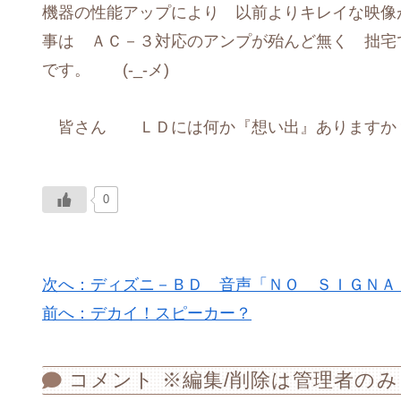
機器の性能アップにより 以前よりキレイな映
事は ＡＣ－３対応のアンプが殆んど無く 拙宅
です。 (-_-メ)
皆さん ＬＤには何か『想い出』ありますか
0
次へ：ディズニ－ＢＤ 音声「ＮＯ ＳＩＧＮＡ
前へ：デカイ！スピーカー？
コメント ※編集/削除は管理者のみ