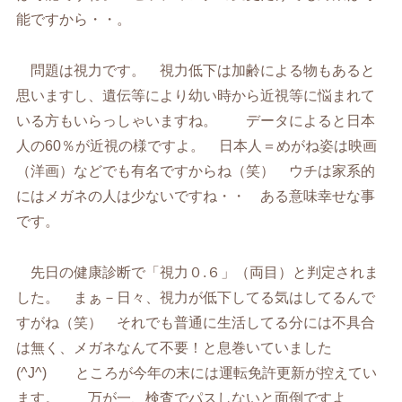
能ですから・・。
問題は視力です。 視力低下は加齢による物もあると
思いますし、遺伝等により幼い時から近視等に悩まれて
いる方もいらっしゃいますね。 データによると日本
人の60％が近視の様ですよ。 日本人＝めがね姿は映画
（洋画）などでも有名ですからね（笑） ウチは家系的
にはメガネの人は少ないですね・・ ある意味幸せな事
です。
先日の健康診断で「視力０.６」（両目）と判定されま
した。 まぁ－日々、視力が低下してる気はしてるんで
すがね（笑） それでも普通に生活してる分には不具合
は無く、メガネなんて不要！と息巻いていました
(^J^) ところが今年の末には運転免許更新が控えてい
ます。 万が一、検査でパスしないと面倒ですよ