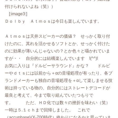
付けられないよね（笑））
[:image3:]
Ｄｏｌｂｙ Ａｔｍｏｓは今日も楽しんでいます。
Ａｔｍｏｓは天井スピーカーの価値？ せっかく取り付
けたのに、其れを活かせるソフトとか、せっかく付けた
のに効果が薄いんじゃないの？とか色々と囁かれていま
すが・・ 自分的には結構楽しんでいます !(^^)!
お気に入りは『ドルビーサラウンド』かな？ ドルビ
ーやｄｔｓには以前から＋αの音場処理が有ったり、各ブ
ランドメーカーも独自の音場処理を＋αして楽しませる技
術は持っている物の、自分的にはストレートデコードが
最良と考えて、今まで取り組んでいたつもりで
す。 ただ、ＨＤ化では数々の挫折を味わい（笑）
一時は５.１ｃｈまで回帰しました。 これで
（accuphaseVX-700時代）終わりになるかと思っていま