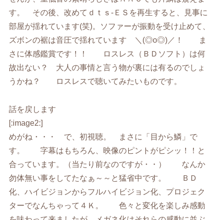
す。 その後、改めてｄｔｓ-ＥＳを再生すると、見事に
部屋が揺れています(笑)。ソファーが振動を受け止めて、
ズボンの裾は音圧で揺れています ＼(◎o◎)／！ ま
さに体感鑑賞です！！ ロスレス（ＢＤソフト）は何
故出ない？ 大人の事情と言う物が裏には有るのでしょ
うかね？ ロスレスで聴いてみたいものです。
話を戻します
[:image2:]
めがね・・・ で、初視聴。 まさに「目から鱗」で
す。 字幕はもちろん、映像のピントがピシッ！！と
合っています。（当たり前なのですが・・） なんか
勿体無い事をしてたなぁ～～と猛省中です。 ＢＤ
化、ハイビジョンからフルハイビジョン化、プロジェク
ターでなんちゃって４Ｋ。 色々と変化を楽しみ感動
を味わって来ましたが、メガネ化はそれらの感動に並ぶ