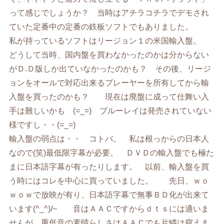
って感じでしょうか？ 当時はアチラコチラでデモされ
ていた定番中の定番の鉄板ソフトでもありました。
私が持っているソフトはリージョン１の米国輸入盤。
どうして当時、国内盤を買わなかったのかは分からない
がＤ.Ｄ版しか出ていなかったのかも？ その後、リージ
ョンをオールで対応出来るプレーヤーを所有してから輸
入盤を買ったのかも？ 現在は廃盤に成って仕舞い入
手は難しいかも (=_=) ブルーレイは発売されていない
様ですし・・(=_=)
輸入盤の弱点は・・ コトバ。 私は根っからの日本人
なので(笑)最低限字幕が必要。 ＤＶＤの輸入盤でも極た
まに日本語字幕が有ったりします。 以前、輸入盤を買
う時にはコレを中心に買っていました。 先日、ｗｏ
ｗｏｗで放映が有り、日本語字幕で無事ＢＤ化が出来て
います(^_^)/~ 音はＡＡＣですからｄｔｓには適いま
せんが、重低音の素晴らしさはＡＡＣでも片鱗は窺えま