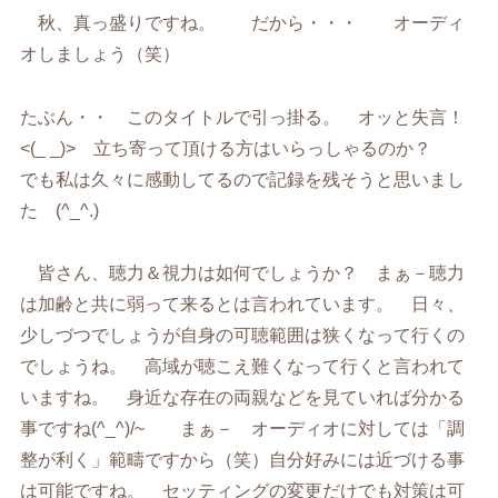
秋、真っ盛りですね。 だから・・・ オーディ
オしましょう（笑）
たぶん・・ このタイトルで引っ掛る。 オッと失言！
<(_ _)> 立ち寄って頂ける方はいらっしゃるのか？
でも私は久々に感動してるので記録を残そうと思いまし
た (^_^.)
皆さん、聴力＆視力は如何でしょうか？ まぁ－聴力
は加齢と共に弱って来るとは言われています。 日々、
少しづつでしょうが自身の可聴範囲は狭くなって行くの
でしょうね。 高域が聴こえ難くなって行くと言われて
いますね。 身近な存在の両親などを見ていれば分かる
事ですね(^_^)/~ まぁ－ オーディオに対しては「調
整が利く」範疇ですから（笑）自分好みには近づける事
は可能ですね。 セッティングの変更だけでも対策は可