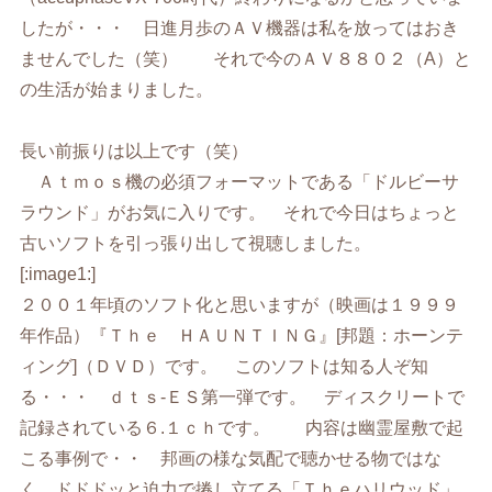
したが・・・ 日進月歩のＡＶ機器は私を放ってはおき
ませんでした（笑） それで今のＡＶ８８０２（A）と
の生活が始まりました。
長い前振りは以上です（笑）
Ａｔｍｏｓ機の必須フォーマットである「ドルビーサ
ラウンド」がお気に入りです。 それで今日はちょっと
古いソフトを引っ張り出して視聴しました。
[:image1:]
２００１年頃のソフト化と思いますが（映画は１９９９
年作品）『Ｔｈｅ ＨＡＵＮＴＩＮＧ』[邦題：ホーンテ
ィング]（ＤＶＤ）です。 このソフトは知る人ぞ知
る・・・ ｄｔｓ-ＥＳ第一弾です。 ディスクリートで
記録されている６.１ｃｈです。 内容は幽霊屋敷で起
こる事例で・・ 邦画の様な気配で聴かせる物ではな
く、ドドドッと迫力で捲し立てる「Ｔｈｅハリウッド」