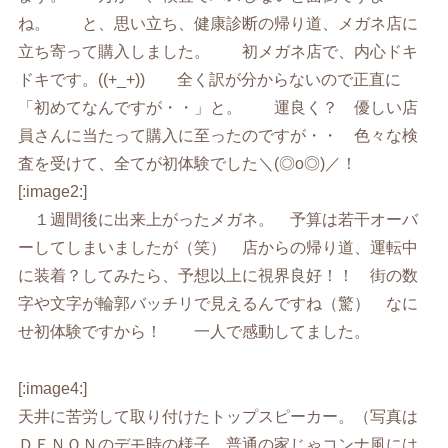
ね。 と、思い立ち、健康診断の帰り道、メガネ店に
立ち寄って購入しました。 初メガネ店で、内心ドキ
ドキです。((+_+)) 全く訳が分からないので正直に
「初めてなんですが・・」と。 運良く？ 優しい店
員さんに当たって購入に至ったのですが・・ 色々な検
査を受けて、全てが初体験でした＼(◎o◎)／！
[:image2:]
１週間後に出来上がったメガネ。 予算は若干オーバ
ーしてしまいましたが（笑） 店からの帰り道、運転中
に装着？してみたら、予想以上に視界良好！！ 街の数
字や文字が輪郭バッチリで見えるんですね（驚） なに
せ初体験ですから！ 一人で感動してました。
[:image4:]
天井に苦労して取り付けたトップスピーカー。（写真は
ＤＥＮＯＮのデモ時の様子。普通の家じゃコンナ風には