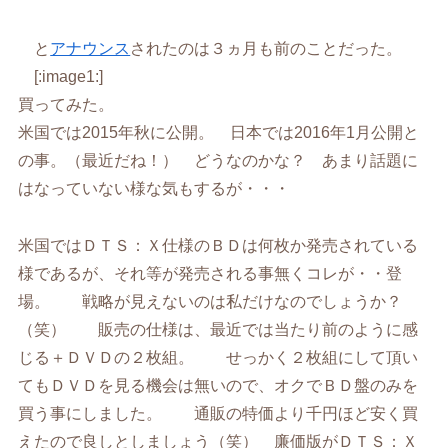
と
アナウンス
されたのは３ヵ月も前のことだった。
[:image1:]
買ってみた。
米国では2015年秋に公開。 日本では2016年1月公開と
の事。（最近だね！） どうなのかな？ あまり話題に
はなっていない様な気もするが・・・
米国ではＤＴＳ：Ｘ仕様のＢＤは何枚か発売されている
様であるが、それ等が発売される事無くコレが・・登
場。 戦略が見えないのは私だけなのでしょうか？
（笑） 販売の仕様は、最近では当たり前のように感
じる＋ＤＶＤの２枚組。 せっかく２枚組にして頂い
てもＤＶＤを見る機会は無いので、オクでＢＤ盤のみを
買う事にしました。 通販の特価より千円ほど安く買
えたので良しとしましょう（笑） 廉価版がＤＴＳ：Ｘ