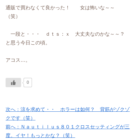
通販で買わなくて良かった！ 女は怖いな～～
（笑）
一段と・・・ ｄｔｓ：ｘ 大丈夫なのかな～～？
と思う今日この頃。
アコス…。
0
次へ：涼を求めて・・ ホラーは如何？ 背筋がゾクゾ
クです（笑）
前へ：Ｎａｕｔｉｌｕｓ８０１クロスセッティングが三
度。イヤ！もっとかな？（笑）