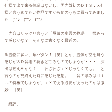
仕様で出て来る保証はないし、国内盤初のＤＴＳ：Ｘ仕
様と言うめでたい作品ですから旬のうちに買ってみまし
た (^^♪ (^^♪ (^^♪
内容はザックリ言うと「屋敷の幽霊の物語」 恨みっ
て感じかな？ そんなに古くなく最近の。
幽霊物に多い、扉バタン！（笑）とか、霊体が空を舞う
感じが３Ｄ音場の聴きどころなのでしょうが・・・ 演
出は控えめかな？ わざわざ：Ｘじゃなくても。 と
言うのが見終えた時に感じた感想。 音の厚みはｄｔ
ｓの特権でしょうが、：Ｘである必要があったのかは微
妙 （笑）
総評。