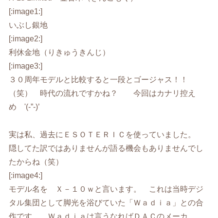
[:image1:]
いぶし銀地
[:image2:]
利休金地（りきゅうきんじ）
[:image3:]
３０周年モデルと比較すると一段とゴージャス！！
（笑） 時代の流れですかね？ 今回はカナリ控え
め '(-”-)’
実は私、過去にＥＳＯＴＥＲＩＣを使っていました。
隠してた訳ではありませんが語る機会もありませんでし
たからね（笑）
[:image4:]
モデル名を Ｘ－１０ｗと言います。 これは当時デジ
タル集団として脚光を浴びていた「Ｗａｄｉａ」との合
作です。 Ｗａｄｉａは言うなればＤＡＣのメーカ