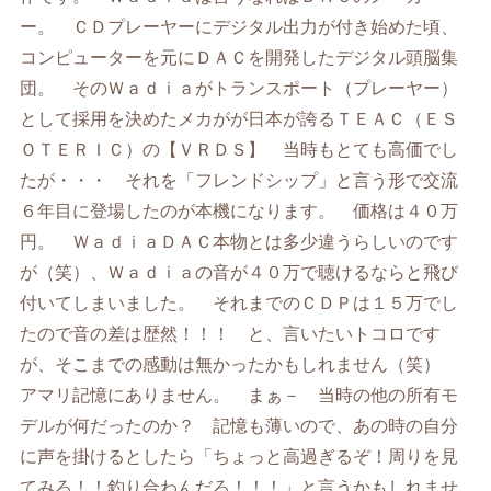
ー。 ＣＤプレーヤーにデジタル出力が付き始めた頃、
コンピューターを元にＤＡＣを開発したデジタル頭脳集
団。 そのＷａｄｉａがトランスポート（プレーヤー）
として採用を決めたメカがが日本が誇るＴＥＡＣ（ＥＳ
ＯＴＥＲＩＣ）の【ＶＲＤＳ】 当時もとても高価でし
たが・・・ それを「フレンドシップ」と言う形で交流
６年目に登場したのが本機になります。 価格は４０万
円。 ＷａｄｉａＤＡＣ本物とは多少違うらしいのです
が（笑）、Ｗａｄｉａの音が４０万で聴けるならと飛び
付いてしまいました。 それまでのＣＤＰは１５万でし
たので音の差は歴然！！！ と、言いたいトコロです
が、そこまでの感動は無かったかもしれません（笑）
アマリ記憶にありません。 まぁ－ 当時の他の所有モ
デルが何だったのか？ 記憶も薄いので、あの時の自分
に声を掛けるとしたら「ちょっと高過ぎるぞ！周りを見
てみろ！！釣り合わんだろ！！！」と言うかもしれませ