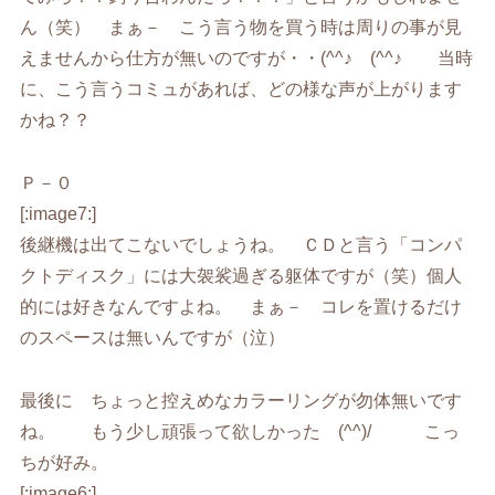
ん（笑） まぁ－ こう言う物を買う時は周りの事が見
えませんから仕方が無いのですが・・(^^♪ (^^♪ 当時
に、こう言うコミュがあれば、どの様な声が上がります
かね？？
Ｐ－０
[:image7:]
後継機は出てこないでしょうね。 ＣＤと言う「コンパ
クトディスク」には大袈裟過ぎる躯体ですが（笑）個人
的には好きなんですよね。 まぁ－ コレを置けるだけ
のスペースは無いんですが（泣）
最後に ちょっと控えめなカラーリングが勿体無いです
ね。 もう少し頑張って欲しかった (^^)/ こっ
ちが好み。
[:image6:]