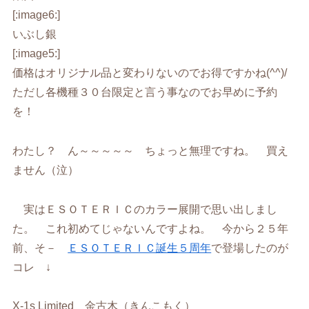
[:image6:]
いぶし銀
[:image5:]
価格はオリジナル品と変わりないのでお得ですかね(^^)/
ただし各機種３０台限定と言う事なのでお早めに予約
を！
わたし？ ん～～～～～ ちょっと無理ですね。 買え
ません（泣）
実はＥＳＯＴＥＲＩＣのカラー展開で思い出しまし
た。 これ初めてじゃないんですよね。 今から２５年
前、そ－
ＥＳＯＴＥＲＩＣ誕生５周年
で登場したのが
コレ ↓
X-1s Limited 金古木（きんこもく）