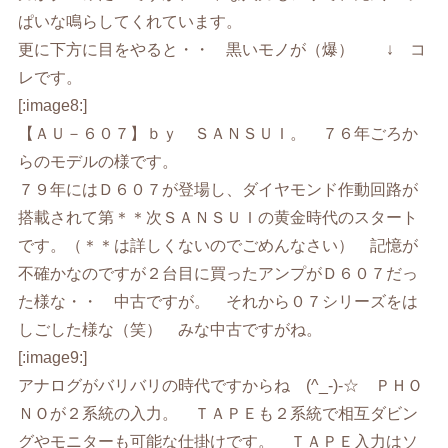
ぱいな鳴らしてくれています。
更に下方に目をやると・・ 黒いモノが（爆） ↓ コ
レです。
[:image8:]
【ＡＵ－６０７】ｂｙ ＳＡＮＳＵＩ。 ７６年ごろか
らのモデルの様です。
７９年にはＤ６０７が登場し、ダイヤモンド作動回路が
搭載されて第＊＊次ＳＡＮＳＵＩの黄金時代のスタート
です。（＊＊は詳しくないのでごめんなさい） 記憶が
不確かなのですが２台目に買ったアンプがＤ６０７だっ
た様な・・ 中古ですが。 それから０７シリーズをは
しごした様な（笑） みな中古ですがね。
[:image9:]
アナログがバリバリの時代ですからね (^_-)-☆ ＰＨＯ
ＮＯが２系統の入力。 ＴＡＰＥも２系統で相互ダビン
グやモニターも可能な仕掛けです。 ＴＡＰＥ入力はソ