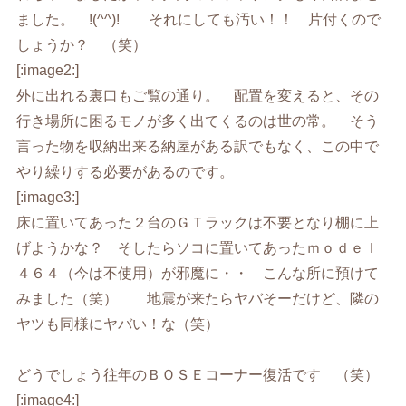
ました。 !(^^)! それにしても汚い！！ 片付くので
しょうか？ （笑）
[:image2:]
外に出れる裏口もご覧の通り。 配置を変えると、その
行き場所に困るモノが多く出てくるのは世の常。 そう
言った物を収納出来る納屋がある訳でもなく、この中で
やり繰りする必要があるのです。
[:image3:]
床に置いてあった２台のＧＴラックは不要となり棚に上
げようかな？ そしたらソコに置いてあったｍｏｄｅｌ
４６４（今は不使用）が邪魔に・・ こんな所に預けて
みました（笑） 地震が来たらヤバそーだけど、隣の
ヤツも同様にヤバい！な（笑）
どうでしょう往年のＢＯＳＥコーナー復活です （笑）
[:image4:]