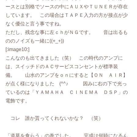
ースとは別格でソースの中にＡＵＸやＴＵＮＥＲが存在
しています。 この場合はＴＡＰＥ入力の方が接点が少
なく優位と言う事ですね。
ただし、残念な事に左ｃｈがＮＧです。 音は出るも
ののノイズも一緒に((+_+))
[:image10:]
こんなのも出てきました（笑） この時代のアンプに
は、スイッチドのＡＣサービスコンセントが標準装
備。 山水のアンプをｏｎにすると【ＯＮ ＡＩＲ】
が点く様になりました (^^♪ 因みに右の下で光っ
ているのは「ＹＡＭＡＨＡ ＣＩＮＥＭＡ ＤＳＰ」の
電飾です。
コレ 誰か貰ってくれないかな？ （笑）
「道草を食らう」の巻でした。 完成は何時になるん