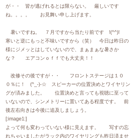
が・・ 皆が逃げれるとは限らない。 厳しいです
ね。。。。 お見舞い申し上げます。
暑いですね。 ７月ですから当たり前です !(^^)!
寒いと逆にもっと不味いですから（笑） 今日は昨日の
様にジメッとはしていないので、まぁまぁな暑さか
な？ エアコンｏｆｆでも大丈夫！！
改修その後ですが・・ フロントステージは１０
０％に！ (^_-)-☆ スピーカーの位置決めとワイヤリン
グが済みました。 位置決めと言っても視聴に至って
いないので、シンメトリーに置いてある程度です。 前
後左右向きは今後に追及しましょう。
[:image1:]
よって何も変わっていない様に見えます。 写すの忘
れちゃいましたがラック内のワイヤリングも昨日済ませ