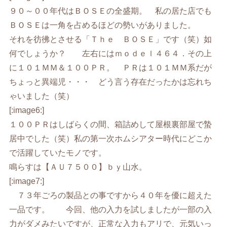
９０～００年代はＢＯＳＥの全盛期。 私の居た店でも
ＢＯＳＥは一角を占めるほどの勢いがありました。
それを彷彿とさせる「Ｔｈｅ ＢＯＳＥ」です（笑）如
何でしょうか？ 左右にはｍｏｄｅｌ４６４．その上
に１０１ＭＭ＆１００ＰＲ。 ＰＲは１０１ＭＭ系だが
ちょっと異端児・・・ どう言う存在だったかは忘れち
ゃいました（笑）
[:image6:]
１００ＰＲはしばらくの間、箱詰めして屋根裏部屋で蟄
居中でした（笑）私の第一次ホムシアター時代にどこか
で活躍していたモノです。
鳴らすは【ＡＵ７５００】ｂｙ山水。
[:image7:]
７３年ごろの製品との事ですから４０年を優に超えた
一品です。 今回、他の入力を試しましたが一部の入
力がダメみたいですが、正常な入力もアリで、元気いっ