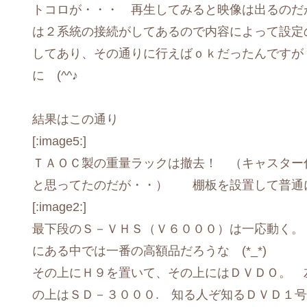
トコロが・・・ 再生してみると映像は出るのだが
は２系統の接続がしてあるので内容によって設定の
してあり、その通りに行えばｏｋだったんです
に (^^♪
結果はこの通り
[:image5:]
ＴＡＯＣ製の重量ラックは撤去！ （キャスター
と思ってたのだが・・） 棚板を設置して普通
[:image2:]
最下段のＳ－ＶＨＳ（Ｖ６０００）は一応動く。
にある中では一番の高額品だろうな (*_*)
その上にＨ９を置いて、その上にはＤＶＤＯ。
の上はＳＤ－３０００. 知る人ぞ知るＤＶＤ