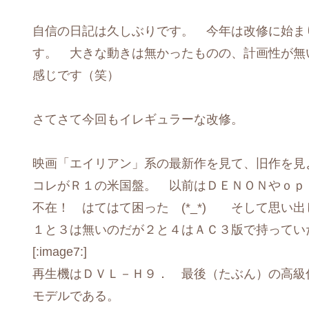
自信の日記は久しぶりです。 今年は改修に始ま
す。 大きな動きは無かったものの、計画性が無
感じです（笑）
さてさて今回もイレギュラーな改修。
映画「エイリアン」系の最新作を見て、旧作を
コレがＲ１の米国盤。 以前はＤＥＮＯＮやｏｐ
不在！ はてはて困った (*_*) そして思い
１と３は無いのだが２と４はＡＣ３版で持ってい
[:image7:]
再生機はＤＶＬ－Ｈ９． 最後（たぶん）の高級
モデルである。