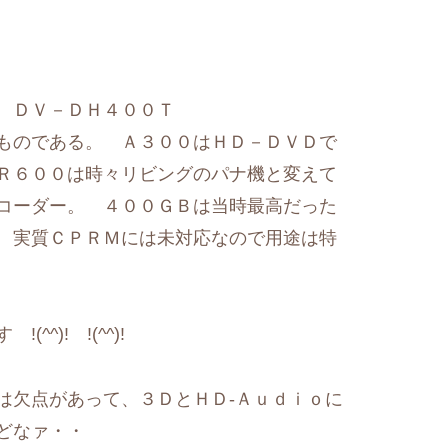
 ＤＶ－ＤＨ４００Ｔ
ものである。 Ａ３００はＨＤ－ＤＶＤで
Ｒ６００は時々リビングのパナ機と変えて
コーダー。 ４００ＧＢは当時最高だった
 実質ＣＰＲＭには未対応なので用途は特
^)! !(^^)!
は欠点があって、３ＤとＨＤ-Ａｕｄｉｏに
どなァ・・