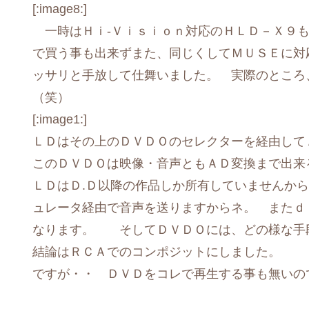
[:image8:]
一時はＨｉ-Ｖｉｓｉｏｎ対応のＨＬＤ－Ｘ９も
で買う事も出来ずまた、同じくしてＭＵＳＥに対
ッサリと手放して仕舞いました。 実際のところ
（笑）
[:image1:]
ＬＤはその上のＤＶＤＯのセレクターを経由して
このＤＶＤＯは映像・音声ともＡＤ変換まで出来
ＬＤはＤ.Ｄ以降の作品しか所有していませんか
ュレータ経由で音声を送りますからネ。 またｄ
なります。 そしてＤＶＤＯには、どの様な
結論はＲＣＡでのコンポジットにしました。 
ですが・・ ＤＶＤをコレで再生する事も無いの