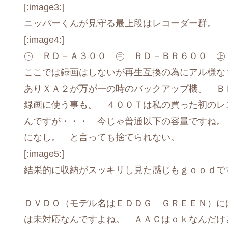
[:image3:]
ニッパーくんが見守る最上段はレコーダー群。
[:image4:]
㊦ ＲＤ－Ａ３００ ㊥ ＲＤ－ＢＲ６００ ㊤
ここでは録画はしないが再生互換の為にアル様な
ありＸＡ２が万が一の時のバックアップ機。 Ｂ
録画に使う事も。 ４００Ｔは私の買った初のレ
んですが・・・ 今じゃ普通以下の容量ですね。
になし。 と言っても捨てられない。
[:image5:]
結果的に収納がスッキリし見た感じもｇｏｏｄです !(^
ＤＶＤＯ（モデル名はＥＤＤＧ ＧＲＥＥＮ）に
は未対応なんですよね。 ＡＡＣはｏｋなんだけ