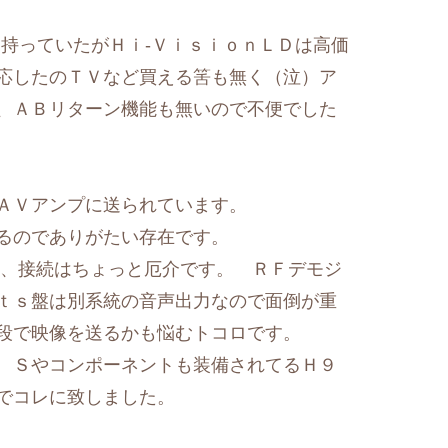
持っていたがＨｉ-ＶｉｓｉｏｎＬＤは高価
応したのＴＶなど買える筈も無く（泣）ア
、ＡＢリターン機能も無いので不便でした
ＡＶアンプに送られています。
るのでありがたい存在です。
ら、接続はちょっと厄介です。 ＲＦデモジ
ｔｓ盤は別系統の音声出力なので面倒が重
手段で映像を送るかも悩むトコロです。
Ｓやコンポーネントも装備されてるＨ９
でコレに致しました。