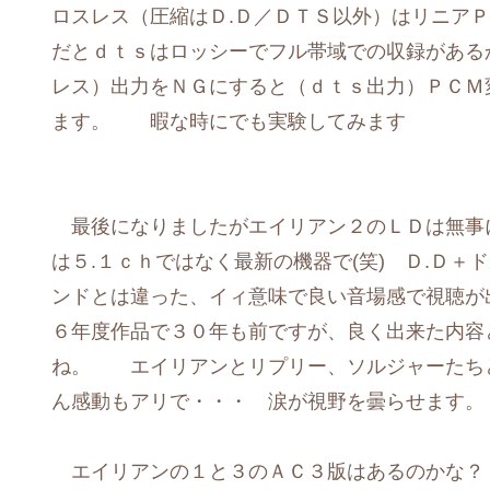
ロスレス（圧縮はＤ.Ｄ／ＤＴＳ以外）はリニアＰ
だとｄｔｓはロッシーでフル帯域での収録がある
レス）出力をＮＧにすると（ｄｔｓ出力）ＰＣＭ
ます。 暇な時にでも実験してみます
最後になりましたがエイリアン２のＬＤは無事に
は５.１ｃｈではなく最新の機器で(笑) Ｄ.Ｄ
ンドとは違った、イィ意味で良い音場感で視聴が
６年度作品で３０年も前ですが、良く出来た内容
ね。 エイリアンとリプリー、ソルジャーたち
ん感動もアリで・・・ 涙が視野を曇らせます
エイリアンの１と３のＡＣ３版はあるのかな？