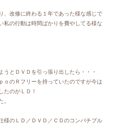
り、改修に終わる１年であった様な感じで
い私の行動は時間ばかりを費やしてる様な
見ようとＤＶＤを引っ張り出したら・・・
ｐｏのＲフリーを持っていたのですが今は
出したのがＬＤ！
た。
仕様のＬＤ／ＤＶＤ／ＣＤのコンバチブル