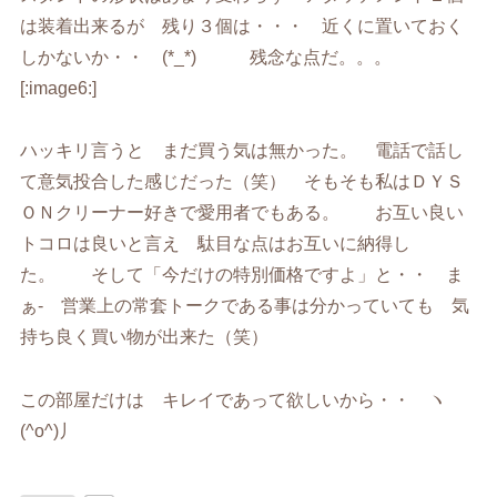
は装着出来るが 残り３個は・・・ 近くに置いておく
しかないか・・ (*_*) 残念な点だ。。。
[:image6:]
ハッキリ言うと まだ買う気は無かった。 電話で話し
て意気投合した感じだった（笑） そもそも私はＤＹＳ
ＯＮクリーナー好きで愛用者でもある。 お互い良い
トコロは良いと言え 駄目な点はお互いに納得し
た。 そして「今だけの特別価格ですよ」と・・ ま
ぁ- 営業上の常套トークである事は分かっていても 気
持ち良く買い物が出来た（笑）
この部屋だけは キレイであって欲しいから・・ ヽ
(^o^)丿