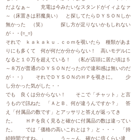
だよなぁ～ 充電は今みたいなスタンドがイィよなァ
～（床置きは邪魔臭い） と探してたらＤＹＳＯＮしか
無かった （笑） 探し方が足りないかもしれない
が・・(=_=)
それで ｋａｋａｋｕ．ｃｏｍを覗いたら 種類があま
りにも多くて 何が何だか分からない！ 高いモデルに
なると１０万を超えている！ （私が店頭に居た頃は５
～８万が普通のＤＹＳＯＮだったので違和感は無いのだ
が・・） それでＤＹＳＯＮのＨＰを覗きに。 少
し分かった気がした・・
でも 良くは分からない！ そこで「チャット」と言
うもので訊ねた 「ＡとＢ、何が違うんですか？」 答
え「付属品の数です」とアッサリと答えが返ってき
た。 ＨＰを良く見ると確かに付属品の数は違ってい
た。 では「価格の高いこれとは？」と・・・ 「持
続時間ですね。」 う～～ん 確かに倍くらい違