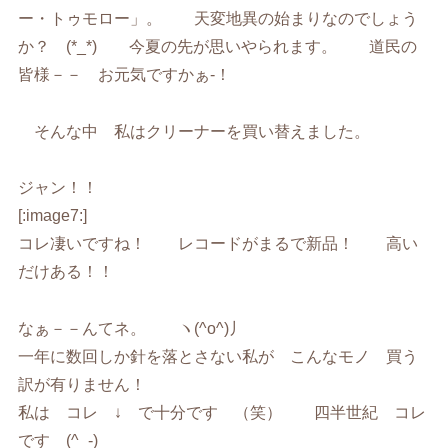
ー・トゥモロー」。 天変地異の始まりなのでしょう
か？ (*_*) 今夏の先が思いやられます。 道民の
皆様－－ お元気ですかぁ-！
そんな中 私はクリーナーを買い替えました。
ジャン！！
[:image7:]
コレ凄いですね！ レコードがまるで新品！ 高い
だけある！！
なぁ－－んてネ。 ヽ(^o^)丿
一年に数回しか針を落とさない私が こんなモノ 買う
訳が有りません！
私は コレ ↓ で十分です （笑） 四半世紀 コレ
です (^_-)