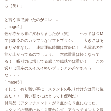
も（笑）」
と言う事で届いたのがコレ ↓
[:image4:]
色が赤から青に変わりましたが（笑） ヘッドはＣＭ
でお馴染みのカラフルなソフトブラシ。 大きさはあ
まり変化なし。 連続運転時間は数倍に！ 充電池の性
能が上がってるのでしょう。 本体重量は軽くなって
る！ 吸引力は増してる感じで絨毯では重い！ この
辺りは国産のスイスイ軽いブラシとの差であろう
な・・・
[:image5:]
そして 有り難い事に スタンドの取り付け穴は同じ位
置だ！！ 買い替えにはとっても便利だ！
付属品（アタッチメント）が２点から５点になった。
スタンドの形状はあまり変わらず アタッチメント２個