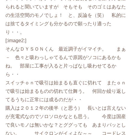
られると聞いていますが そもそも そのゴミはあなた
の生活空間のモノでしょ！ と、反論を（笑） 私的に
は捨てるタイミングも分かるので願ったり適った
り・・。
[:image2:]
そんなＤＹＳＯＮくん 最近調子がイマイチ。 まぁ
－ 色々と吸わっしゃてるんで原因がソコにあるかも
ね。 部屋に工事が入ると片っぱなし吸わせてるか
ら・・
スイッチｏｎで吸引は始まるも直ぐに切れて またｏｎ
で吸引は始まるものの切れて仕舞う。 何回か繰り返し
てるうちに正常には成るのだが・・
購入は２０１２年の後半（と思う） 長いとは言えない
が充電式なのでソロソロかなとも思う。 今度は国産
で良いモノは無いかな？とググっても あまりパッとし
ない。 サイクロンがイィよな～～ コードレス