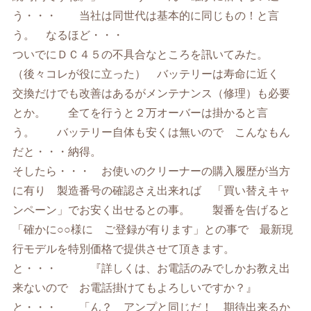
う・・・ 当社は同世代は基本的に同じもの！と言
う。 なるほど・・・
ついでにＤＣ４５の不具合なところを訊いてみた。
（後々コレが役に立った） バッテリーは寿命に近く
交換だけでも改善はあるがメンテナンス（修理）も必要
とか。 全てを行うと２万オーバーは掛かると言
う。 バッテリー自体も安くは無いので こんなもん
だと・・・納得。
そしたら・・・ お使いのクリーナーの購入履歴が当方
に有り 製造番号の確認さえ出来れば 「買い替えキャ
ンペーン」でお安く出せるとの事。 製番を告げると
「確かに○○様に ご登録が有ります」との事で 最新現
行モデルを特別価格で提供させて頂きます。
と・・・ 『詳しくは、お電話のみでしかお教え出
来ないので お電話掛けてもよろしいですか？』
と・・・ 「ん？ アンプと同じだ！ 期待出来るか