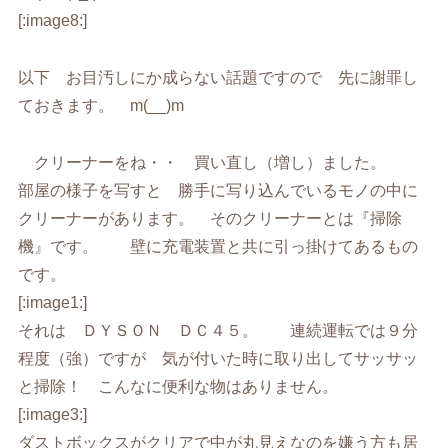
[:image8:]
以下 お目汚しにか成らない話題ですので 先に謝罪し
ておきます。 m(__)m
クリーナーをね・・ 買い直し（増し）ました。
部屋の様子を写すと 勝手に写り込んでいるモノの中に
クリーナーがあります。 そのクリーナーとは『掃除
機』です。 壁に充電装置と共に引っ掛けてあるもの
です。
[:image1:]
それは ＤＹＳＯＮ ＤＣ４５。 連続運転では９分
程度（強）ですが 気が付いた時に取り出してサッサッ
と掃除！ こんなに便利な物はありません。
[:image3:]
ダストボックスがクリアで中が丸見えなのを嫌う方も居