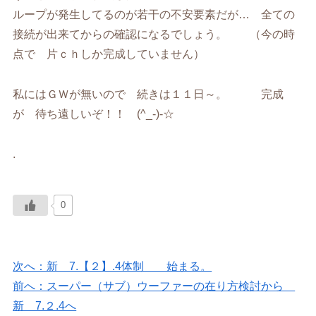
ループが発生してるのが若干の不安要素だが… 全ての
接続が出来てからの確認になるでしょう。 （今の時
点で 片ｃｈしか完成していません）
私にはＧＷが無いので 続きは１１日～。 完成
が 待ち遠しいぞ！！ (^_-)-☆
.
0
次へ：新 7.【２】.4体制 始まる。
前へ：スーパー（サブ）ウーファーの在り方検討から
新 7.２.4へ