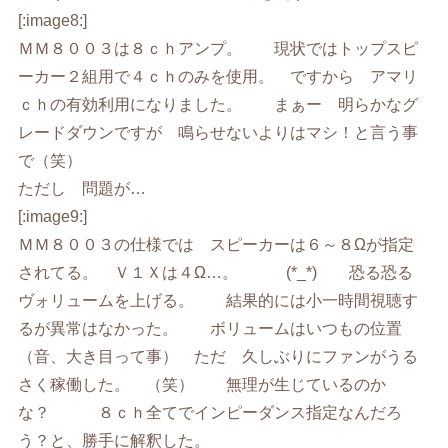
[:image8:]
ＭＭ８００３は８ｃｈアンプ。 現状ではトップスピ
ーカー２組用で４ｃｈのみを使用。 ですから アマリ
ｃｈの有効利用になりました。 まぁー 明らかなグ
レードダウンですが 鳴らせないよりはマシ！と言う事
で（笑）
ただし 問題が…
[:image9:]
ＭＭ８００３の仕様では スピーカーは６～８Ωが指定
されてる。 Ｖ１Ｘは４Ω…。 (*_*) 恐る恐る
ヴォリュームを上げる。 結果的には小一時間視聴す
るが異常はなかった。 ボリュームはいつもの位置
（音、大き目って事） ただ 久しぶりにファンがうる
さく稼働した。 （笑） 無理が生じているのか
な？ ８ｃｈ全てでインピーダンス指定なんだろ
う？と、勝手に解釈した。