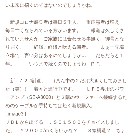
い未来に招くのではないのでしょうかね。
新規コロナ感染者は毎日５千人。 重症患者は増え
毎日亡くなられている方がいます。 報道は久しくさ
れていませんが ご家族には合わせる事無く 御骨とな
り届く。 経済、経済と吠える識者。 まぁー立場
立場で 言い分はあるのでしょうが… だらだらと１
年。 いつまで続くのでしょうね (*_*;
新 7.２.4計画。 （真ん中の２だけ大きくしてみまし
た（笑）） 着々と進行中です。 ＬＦＥ専用のパワ
ーアンプ（SE-A3000）と２階のウーファーへ接続するた
めのケーブルが手持ちでは短く新規購入。
[:image3:]
ＪＢＬから出てる ＪＳＣ１５００をチョイスしまし
た。 ￥２０００/ｍくらいかな？ ３線構造？ ちょ