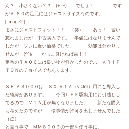
ん？ 小さくない？？ (+_+) でしょ！ です
がＡ-６０の足元にはジャストサイズなのです。
[:image2:]
まさにジャストフィット！！ （笑） あっ！ 言い
忘れましたが 中古購入です。 半値にはなりませんで
したが ソレに近い価格でした。 効能は分かりま
せんが (^^)/ かっこ良ければ吉！！
定番のＴＡＯＣには良い物が無かったので… ＫＲＩＰ
ＴＯＮのチョイスでもあります。
ＳＥ-Ａ３０００は ＳＸ-Ｖ１Ａ（victor）用にと導入し
た経緯があります。 今回ＬＦＥ駆動用にお引越しし
てるので Ｖ１Ａ用が無くなりました。 新たな購入
も考えたのですが… 懐事情が許可を出しませんでした
（泣）
と言う事で ＭＭ８００３の一部を使う事に。