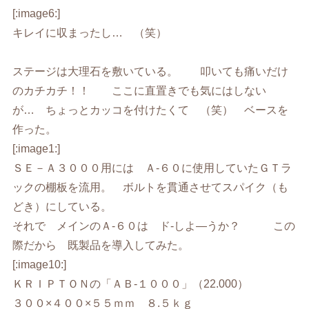
[:image6:]
キレイに収まったし… （笑）
ステージは大理石を敷いている。 叩いても痛いだけ
のカチカチ！！ ここに直置きでも気にはしない
が… ちょっとカッコを付けたくて （笑） ベースを
作った。
[:image1:]
ＳＥ－Ａ３０００用には Ａ-６０に使用していたＧＴラ
ックの棚板を流用。 ボルトを貫通させてスパイク（も
どき）にしている。
それで メインのＡ-６０は ド-しよ—うか？ この
際だから 既製品を導入してみた。
[:image10:]
ＫＲＩＰＴＯＮの「ＡＢ-１０００」（22.000）
３００×４００×５５ｍｍ ８.５ｋｇ