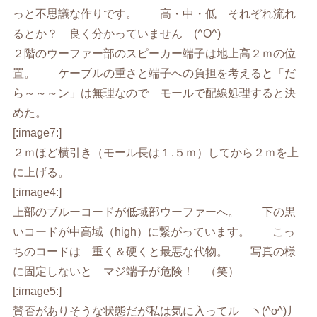
っと不思議な作りです。 高・中・低 それぞれ流れ
るとか？ 良く分かっていません (^O^)
２階のウーファー部のスピーカー端子は地上高２ｍの位
置。 ケーブルの重さと端子への負担を考えると「だ
ら～～～ン」は無理なので モールで配線処理すると決
めた。
[:image7:]
２ｍほど横引き（モール長は１.５ｍ）してから２ｍを上
に上げる。
[:image4:]
上部のブルーコードが低域部ウーファーへ。 下の黒
いコードが中高域（high）に繋がっています。 こっ
ちのコードは 重く＆硬くと最悪な代物。 写真の様
に固定しないと マジ端子が危険！ （笑）
[:image5:]
賛否がありそうな状態だが私は気に入ってル ヽ(^o^)丿