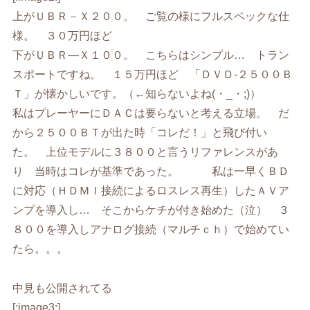
上がＵＢＲ－Ｘ２００。 ご覧の様にフルスペックな仕
様。 ３０万円ほど
下がＵＢＲ―Ｘ１００。 こちらはシンプル… トラン
スポートですね。 １５万円ほど 「ＤＶＤ-２５００Ｂ
Ｔ」が懐かしいです。（←知らないよね(・_・;)）
私はプレーヤーにＤＡＣは要らないと考える立場。 だ
から２５００ＢＴが出た時「コレだ！」と飛び付い
た。 上位モデルに３８００と言うリファレンスがあ
り 当時はコレが基準であった。 私は一早くＢＤ
に対応（ＨＤＭＩ接続によるロスレス再生）したＡＶア
ンプを導入し… そこからケチが付き始めた（泣） ３
８００を導入しアナログ接続（マルチｃｈ）で始めてい
たら。。。
中見も公開されてる
[:image3:]