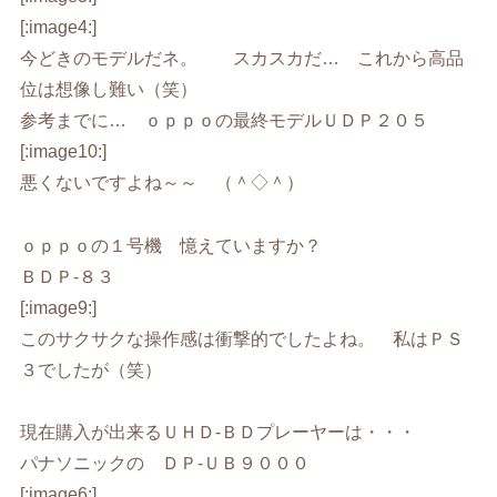
[:image4:]
今どきのモデルだネ。 スカスカだ… これから高品
位は想像し難い（笑）
参考までに… ｏｐｐｏの最終モデルＵＤＰ２０５
[:image10:]
悪くないですよね～～ （＾◇＾）
ｏｐｐｏの１号機 憶えていますか？
ＢＤＰ-８３
[:image9:]
このサクサクな操作感は衝撃的でしたよね。 私はＰＳ
３でしたが（笑）
現在購入が出来るＵＨＤ-ＢＤプレーヤーは・・・
パナソニックの ＤＰ-ＵＢ９０００
[:image6:]