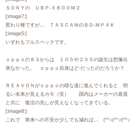
ＳＯＮＹの ＵＢＰ-Ｘ８００Ｍ２
[:image7:]
変わり種ですが… ＴＡＳＣＡＭのＢＤ-ＭＰ４Ｋ
[:image5:]
いずれもフルスペックです。
ｏｐｐｏの８３からは １０５や２０５の誕生は想像出
来なかった。 ｏｐｐｏ自身はど-だったのだろうか？
ＲＥＡＶＯＮがｏｐｐｏの様な道に進んでくれると 明
るい未来が見えるカモ（笑） 国内はメーカーの衰退
と共に 復活の兆しが見えなくなってきている。
[:image8:]
これで 将来への不安が少しでも減れば… (^^♪(^^♪(^^♪