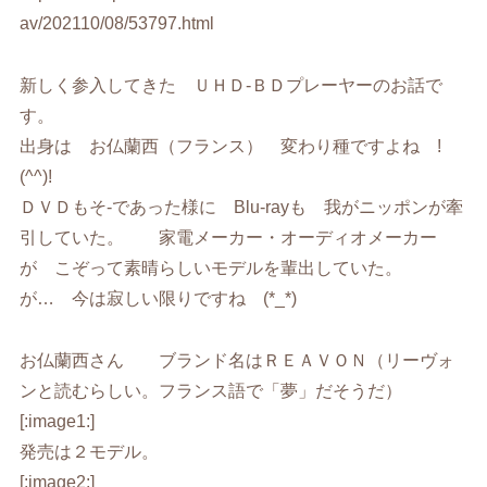
av/202110/08/53797.html
新しく参入してきた ＵＨＤ-ＢＤプレーヤーのお話で
す。
出身は お仏蘭西（フランス） 変わり種ですよね !
(^^)!
ＤＶＤもそ-であった様に Blu-rayも 我がニッポンが牽
引していた。 家電メーカー・オーディオメーカー
が こぞって素晴らしいモデルを輩出していた。
が… 今は寂しい限りですね (*_*)
お仏蘭西さん ブランド名はＲＥＡＶＯＮ（リーヴォ
ンと読むらしい。フランス語で「夢」だそうだ）
[:image1:]
発売は２モデル。
[:image2:]