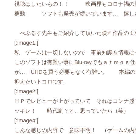
視聴はしたいもの！！ 映画界もコロナ禍の影
稼動。 ソフトも発売が続いています… 嬉し
べぶるす先生もご紹介して頂いた映画作品の
[:image1:]
私 ゲームは一切しないので 事前知識＆情報
このソフトは有難い事にBlu-rayでもａｔｍｏｓ仕
が… UHDを買う必要もなく有難い。 本編の
抑えたいトコロです。
[:image2:]
ＨＰでレビューが上がっていて それはコンナ
ッキレ！ 時代劇？と、思っていたら（笑）
[:image4:]
こんな感じの内容で 意味不明！ （ゲームの