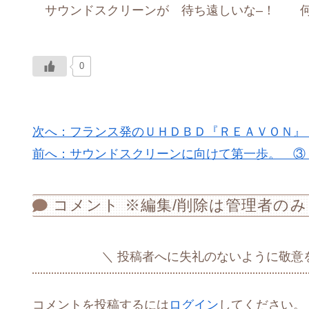
サウンドスクリーンが 待ち遠しいな–！ 何
0
次へ：フランス発のＵＨＤＢＤ『ＲＥＡＶＯＮ』
前へ：サウンドスクリーンに向けて第一歩。 ③ St
コメント ※編集/削除は管理者のみ
投稿者へに失礼のないように敬意
コメントを投稿するには
ログイン
してください。