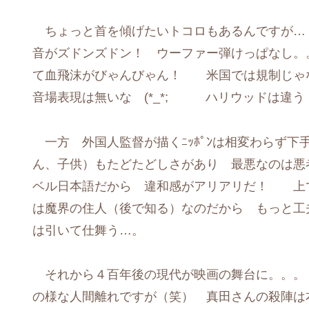
ちょっと首を傾げたいトコロもあるんですが…
音がズドンズドン！ ウーファー弾けっぱなし
て血飛沫がびゃんびゃん！ 米国では規制じゃ
音場表現は無いな (*_*; ハリウッドは違う
一方 外国人監督が描くﾆｯﾎﾟﾝは相変わらず下
ん、子供）もたどたどしさがあり 最悪なのは
ベル日本語だから 違和感がアリアリだ！ 上
は魔界の住人（後で知る）なのだから もっと
は引いて仕舞う…。
それから４百年後の現代が映画の舞台に。。。
の様な人間離れですが（笑） 真田さんの殺陣