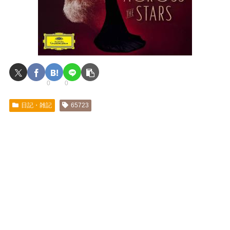
0
0
日記・雑記
65723