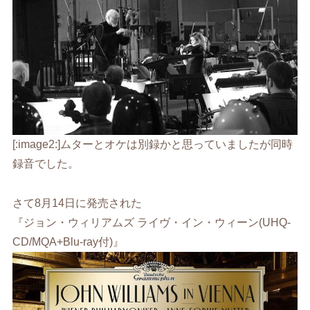
[:image2:]ムターとオケは別録かと思っていましたが同時
録音でした。
さて8月14日に発売された
『ジョン・ウィリアムズ ライヴ・イン・ウィーン(UHQ-
CD/MQA+Blu-ray付)』