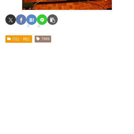
0
0
日記・雑記
7989