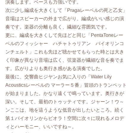
演奏します。ベースも力強いです。
次に少し編成を大きくして「Pragaレーベルの死と乙女」
音場はスピーカーの外まで広がり、編成がいい感じの演
奏です。楽器の分離も良く、繊細な雰囲気です。
更に、編成を大きくして先ほどと同じ「PentaToneレー
ベルのフィッシャー ハチャトゥリアン バイオリンコ
ンチェルト」これも先ほど聴かせてもらった時とは大き
く印象が異なり音場は広く、弦楽器が繊細な音を奏でま
す。広がりよりも奥行き感がある演奏でした。
最後に、交響曲ヒジヤンお気に入りの「Water Lily
Acousticsレーベルの マーラー５番」冒頭のトランペット
が始まりました。かなり遠くで鳴っています。奥行きが
深い。そして、最初のトゥッティです。ジャーン！ウ～
ンここは、地を這うような低音が出したいところ。続く
第１バイオリンからビオラ！空間に次々に現れるメロデ
ィとハーモニー、いいですね～。