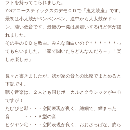
フトを持ってこられました。
YGアコースティックスのデモＣＤで「鬼太鼓座」です。
最初は小太鼓がペンペンペン、途中から大太鼓がド～
ン。凄い低音です。最後の一発は身震いするほど体が揺
れました。
その手のＣＤを数曲。みんな面白いので＊＊＊＊＊＊っ
てもらいました。「家で聞いたらどんなんだろ～」「楽
しみ楽しみ」
長々と書きましたが、我が家の音との比較でまとめると
下記です。
聴く音楽は、２人とも同じボーカルとクラシックが中心
ですが！
たびびと邸・・・空間表現が良く、繊細で、締まった
音 ・・・Ａ型の音
ヒジヤン宅・・・空間表現が良く、おおざっぱな、膨ら