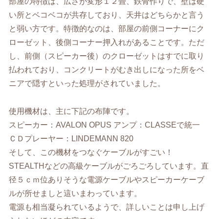
部屋の特徴は、広さが変形１２畳、鉄骨作りで、壁は硬
い所とベコベコが共存しており、天井はどちらかと言う
と弱い方です。特徴的なのは、部屋の前側コーナーにク
ローゼット、後側コーナー押入れがあることです。ただ
し、前側（スピーカー後）のクローゼットはすでに取り
払われており、コンクリートがむき出しになった所をベ
ニアで隠すといった処理がされていました。
使用機材は、主に下記の布陣です。
スピーカー：AVALON OPUS アンプ：CLASSEで統一
ＣＤプレーヤー：LINDEMANN 820
そして、この機材をつなぐケーブルがすごい！
STEALTHなどの高級ケーブルがごろごろしています。直
径５ｃｍ位ありそうな電源ケーブルやスピーカーケーブ
ルが所せましと這いまわっています。
電源も相当凝られているようで、詳しいことは申し上げ