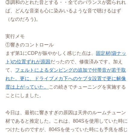
③調和のとれた音とする・・全てのバランスが図られれ
ば、どんな音楽も心に染みいるような音で聴けるはず
（なのだろう)。
実行メモ
①響きのコントロール
まず第1にCDPが賑やかしく感じた点は、
固定材(袋ナッ
ト)の位置ずれが原因
だったので、修復済みです。加え
て、
フェルトによるダンピングの追加で付帯音が若干取
れた。更に、ドライブメカ下へのケブタ設置で更に解像
度は上がっていた。
この続きでチューニングを実施する
ことにしました。
今日は、最初に響きすぎの原因は天井のルームチューン
材であると推定した。これは、804Sを使用していた時に
つけたものですが、804Sを使っていた時にも予兆を感じ