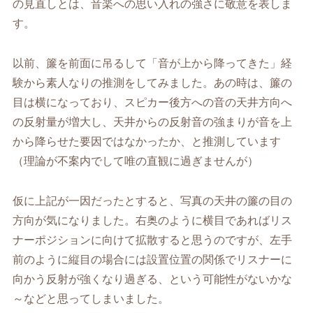
の見直しとは、音楽への思い入れの強さに敬意を表しま
す。
以前、簾を前面に吊るして「音が上から降ってきた」経
験から素人なりの推測をしてみました。あの時は、簾の
目は横になっており、スピカー後方への音の天井方向へ
の反射量が増大し、天井からの反射音の強まりが音を上
から降らせた要因ではなかったか、と推測しています
（理論が不案内でして唯の直観に過ぎませんが）
仮に上記が一因だったとすると、写真の天井の簾の目の
方向が気になりました。右奥のように横目であればリス
ナーポジションに向けて拡散すると思うのですが、左手
前のように縦目の場合には設置位置の関係でリスナーに
向かう反射が強くなり過ぎる、という可能性がないかな
～などと思ってしまいました。