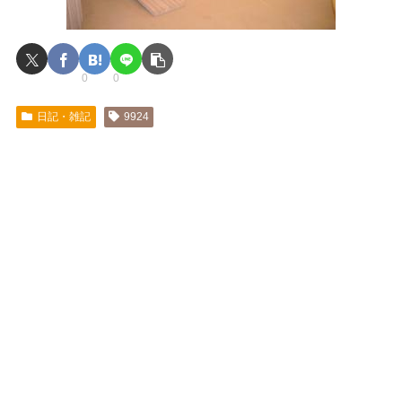
0
0
日記・雑記
9924