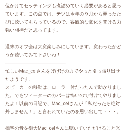
位かけてセッティングも煮詰めていく必要があると思っ
ています。この点では、テツは今年の９月から弄ったた
びに聴いてもらっているので、客観的な変化を聞ける力
強い相棒だと思ってます。
週末のオフ会は大変楽しみにしています。変わったかど
うか聴いてみて下さいね！
—————————————
忙しいMac_celさんをげげげの力でやっと引っ張り出せ
たようです。
スピーカーの移動は、ローラー付だったんで助かりまし
た。でもツィーターのカバーは怖いので付けてやりまし
たよ！以前の日記で、Mac_celさんが「私だったら絶対
外しません！」と言われていたのを思い出して・・・。
拙宅の音を御大Mac_celさんに聴いていただけること光