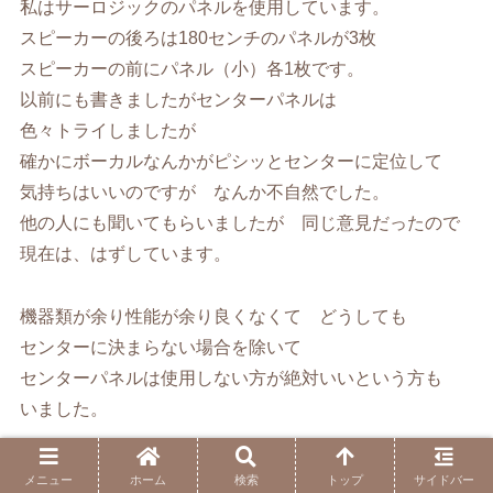
私はサーロジックのパネルを使用しています。
スピーカーの後ろは180センチのパネルが3枚
スピーカーの前にパネル（小）各1枚です。
以前にも書きましたがセンターパネルは
色々トライしましたが
確かにボーカルなんかがピシッとセンターに定位して
気持ちはいいのですが なんか不自然でした。
他の人にも聞いてもらいましたが 同じ意見だったので
現在は、はずしています。
機器類が余り性能が余り良くなくて どうしても
センターに決まらない場合を除いて
センターパネルは使用しない方が絶対いいという方も
いました。
センターペネルを除いてサーロジックの社長が提案して
メニュー
ホーム
検索
トップ
サイドバー