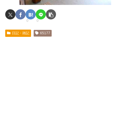
0
0
日記・雑記
65177