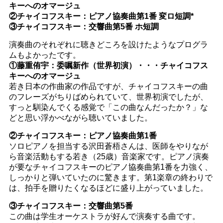
キーへのオマージュ
②チャイコフスキー：ピアノ協奏曲第1番 変ロ短調*
③チャイコフスキー：交響曲第5番 ホ短調
演奏曲のそれぞれに聴きどころを設けたようなプログラ
ムもよかったです。
①藤重侑宇：委嘱新作（世界初演）・・・チャイコフス
キーへのオマージュ
若き日本の作曲家の作品ですが、チャイコフスキーの曲
のフレーズがちりばめられていて、世界初演でしたが、
すっと馴染んでくる感覚で「この曲なんだったか？」な
どと思い浮かべながら聴いていました。
②チャイコフスキー：ピアノ協奏曲第1番
ソロピアノを担当する沢田蒼梧さんは、医師をやりなが
ら音楽活動もする若き（25歳）音楽家です。ピアノ演奏
が要なチャイコフスキーのピアノ協奏曲第1番を力強く、
しっかりと弾いていたのに驚きます。第1楽章の終わりで
は、拍手を贈りたくなるほどに盛り上がっていました。
③チャイコフスキー：交響曲第5番
この曲は学生オーケストラが好んで演奏する曲です。