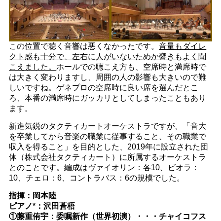
この位置で聴く音響は悪くなかったです。
音量もダイレ
クト感も十分で、左右に人がいないためか響きもよく聞
こえました。
ホールでの聴こえ方も、空席時と満席時で
は大きく変わりますし、周囲の人の影響も大きいので難
しいですね。ゲネプロの空席時に良い席を選んだとこ
ろ、本番の満席時にガッカリとしてしまったこともあり
ます。
新進気鋭のタクティカートオーケストラですが、「音大
を卒業してから音楽の職業に従事すること、その職業で
収入を得ること」を目的とした、2019年に設立された団
体（株式会社タクティカート）に所属するオーケストラ
とのことです。編成はヴァイオリン：各10、ビオラ：
10、チェロ：6、コントラバス：6の規模でした。
指揮：岡本陸
ピアノ*：沢田蒼梧
①藤重侑宇：委嘱新作（世界初演）・・・チャイコフス