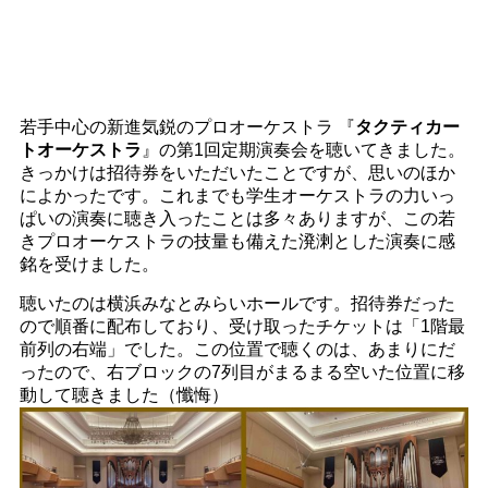
若手中心の新進気鋭のプロオーケストラ 『
タクティカー
トオーケストラ
』の第1回定期演奏会を聴いてきました。
きっかけは招待券をいただいたことですが、思いのほか
によかったです。これまでも学生オーケストラの力いっ
ぱいの演奏に聴き入ったことは多々ありますが、この若
きプロオーケストラの技量も備えた溌溂とした演奏に感
銘を受けました。
聴いたのは横浜みなとみらいホールです。招待券だった
ので順番に配布しており、受け取ったチケットは「1階最
前列の右端」でした。この位置で聴くのは、あまりにだ
ったので、右ブロックの7列目がまるまる空いた位置に移
動して聴きました（懺悔）