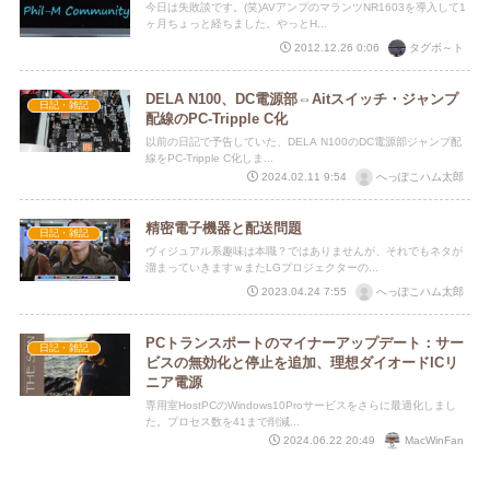
今日は失敗談です。(笑)AVアンプのマランツNR1603を導入して1
ヶ月ちょっと経ちました。やっとH...
タグボ～ト
2012.12.26 0:06
DELA N100、DC電源部⇔Aitスイッチ・ジャンプ
日記・雑記
配線のPC-Tripple C化
以前の日記で予告していた、DELA N100のDC電源部ジャンプ配
線をPC-Tripple C化しま...
へっぽこハム太郎
2024.02.11 9:54
精密電子機器と配送問題
日記・雑記
ヴィジュアル系趣味は本職？ではありませんが、それでもネタが
溜まっていきますｗまたLGプロジェクターの...
へっぽこハム太郎
2023.04.24 7:55
PCトランスポートのマイナーアップデート：サー
日記・雑記
ビスの無効化と停止を追加、理想ダイオードICリ
ニア電源
専用室HostPCのWindows10Proサービスをさらに最適化しまし
た。プロセス数を41まで削減...
MacWinFan
2024.06.22 20:49