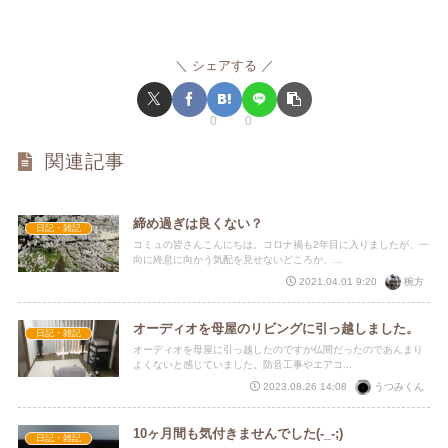
シェアする
0
0
関連記事
締め過ぎは良くない？
日記・雑記
コミュの皆さんこんにちは。コロナ禍も2年目に入りましたが、一
向に終息に向かう気配を見せないどころか、...
椀方
2021.04.01 9:20
オーディオを母屋のリビングに引っ越しました。
日記・雑記
オーディオを母屋に引っ越したのですが仏間だったのであんまり
よくないと感じていました。防音工事やエアコ...
うつみくん
2023.08.26 14:08
10ヶ月間も気付きませんでした(-_-;)
日記・雑記