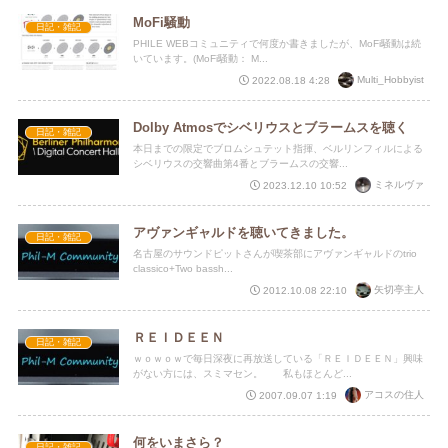
MoFi騒動
日記・雑記
PHILE WEBコミュニティで何度か書きましたが、MoFi騒動は続
いています。(MoFi騒動： M...
Multi_Hobbyist
2022.08.18 4:28
Dolby Atmosでシベリウスとブラームスを聴く
日記・雑記
本日までの限定でブロムシュテット指揮、ベルリンフィルによる
シベリウスの交響曲第4番とブラームスの交響...
ミネルヴァ
2023.12.10 10:52
アヴァンギャルドを聴いてきました。
日記・雑記
名古屋のサウンドピットさんが喫茶部にアヴァンギャルドのtrio
classico+Two bassh...
矢切亭主人
2012.10.08 22:10
ＲＥＩＤＥＥＮ
日記・雑記
ｗｏｗｏｗで毎日深夜に再放送している「ＲＥＩＤＥＥＮ」興味
がない方には、スミマセン。 私もほとんど...
アコスの住人
2007.09.07 1:19
何をいまさら？
日記・雑記