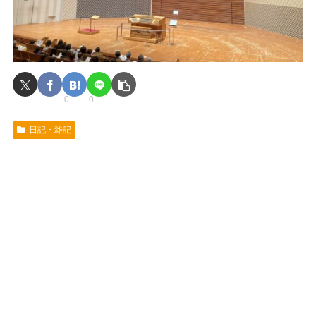
0
0
日記・雑記