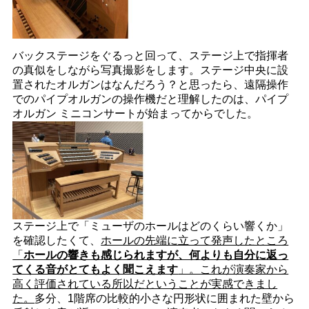
バックステージをぐるっと回って、ステージ上で指揮者
の真似をしながら写真撮影をします。ステージ中央に設
置されたオルガンはなんだろう？と思ったら、遠隔操作
でのパイプオルガンの操作機だと理解したのは、パイプ
オルガン ミニコンサートが始まってからでした。
ステージ上で「ミューザのホールはどのくらい響くか」
を確認したくて、
ホールの先端に立って発声したところ
「
ホールの響きも感じられますが、何よりも自分に返っ
てくる音がとてもよく聞こえます
」。これが演奏家から
高く評価されている所以だということが実感できまし
た。
多分、1階席の比較的小さな円形状に囲まれた壁から