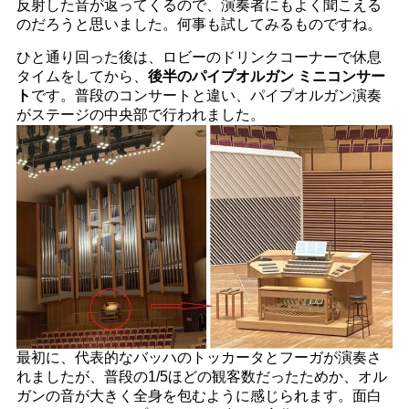
反射した音が返ってくるので、演奏者にもよく聞こえる
のだろうと思いました。何事も試してみるものですね。
ひと通り回った後は、ロビーのドリンクコーナーで休息
タイムをしてから、
後半のパイプオルガン ミニコンサー
ト
です。普段のコンサートと違い、パイプオルガン演奏
がステージの中央部で行われました。
最初に、代表的なバッハのトッカータとフーガが演奏さ
れましたが、普段の1/5ほどの観客数だったためか、オル
ガンの音が大きく全身を包むように感じられます。面白