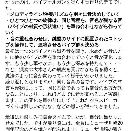
かったのは、パイプオルガンを鳴らす音作りのデモでし
た。
・メロディライン/伴奏/リズムを別々に音決めしていく
・ひとつひとつの旋律は、同じ音程を、音色が異なる音
（パイプの材質や形状違い）を重ね合わせながら作って
いく
・音の重ね合わせは、鍵盤のサイドに配置されたストッ
プを操作して、連鳴させるパイプ群を決める
最初は一つのパイプから出る音を聞き、求めたい音の方
向に他のパイプの音を重ね合わせていくと音が変化しま
す。もう少し華やかに、もう少し深みを持たせて・・・
など、演奏の大木さんの解説を受けながら音を聴くと、
魔法のように音が変わっていく様子がわかりました。
繰り返しとなりますが、同じ音高の音です。パイプの材
質や形状によって、同じ基音であっても倍音の出方が異
なることにより、これほどまでに音が変わること実感し
ます。この変化を目の前にして「これだからスピーカー
づくりは難しいのだな」などの思いが巡ってきました。
最後はお楽しみ抽選会タイムでしたが、自分は当たりま
せんでした。ですが帰り際には、全員にミューザ川崎20
周年記念のどら焼きが配られます。ミューザ川崎の響き