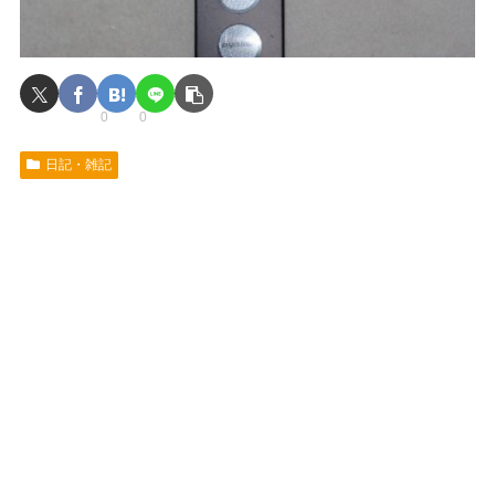
0
0
日記・雑記