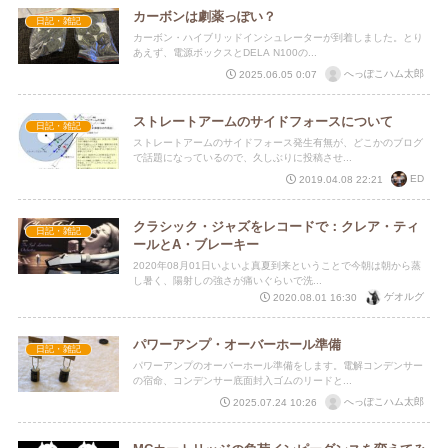
カーボンは劇薬っぽい？
日記・雑記
カーボン・ハイブリッドインシュレーターが到着しました。とり
あえず、電源ボックスとDELA N100の...
へっぽこハム太郎
2025.06.05 0:07
ストレートアームのサイドフォースについて
日記・雑記
ストレートアームのサイドフォース発生有無が、どこかのブログ
で話題になっているので、久しぶりに投稿させ...
ED
2019.04.08 22:21
クラシック・ジャズをレコードで：クレア・ティ
日記・雑記
ールとA・ブレーキー
2020年08月01日いよいよ真夏到来ということで今朝は朝から蒸
し暑く、陽射しの強さが痛いぐらいで洗...
ゲオルグ
2020.08.01 16:30
パワーアンプ・オーバーホール準備
日記・雑記
パワーアンプのオーバーホール準備をします。電解コンデンサー
の宿命、コンデンサー底面封入ゴムのリードと...
へっぽこハム太郎
2025.07.24 10:26