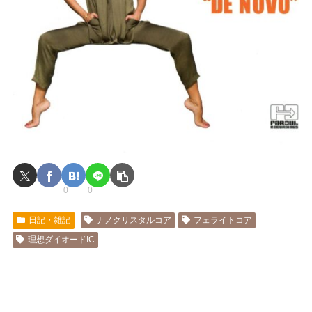
0
0
日記・雑記
ナノクリスタルコア
フェライトコア
理想ダイオードIC