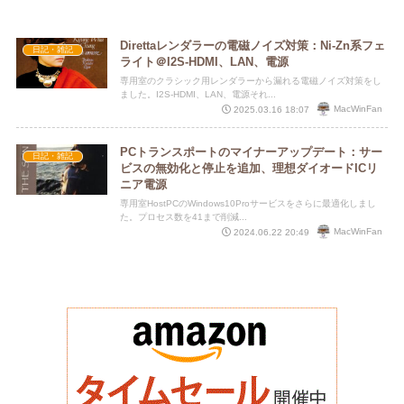
Direttaレンダラーの電磁ノイズ対策：Ni-Zn系フェ
日記・雑記
ライト＠I2S-HDMI、LAN、電源
専用室のクラシック用レンダラーから漏れる電磁ノイズ対策をし
ました。I2S-HDMI、LAN、電源それ...
MacWinFan
2025.03.16 18:07
PCトランスポートのマイナーアップデート：サー
日記・雑記
ビスの無効化と停止を追加、理想ダイオードICリ
ニア電源
専用室HostPCのWindows10Proサービスをさらに最適化しまし
た。プロセス数を41まで削減...
MacWinFan
2024.06.22 20:49