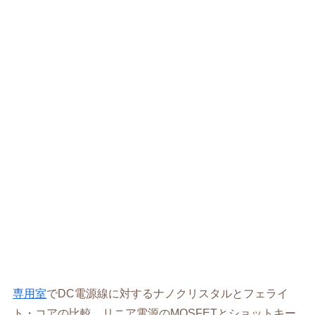
専用室
でDC電源線に対するナノクリスタルとフェライ
ト・コアの比較、リニア電源のMOSFETとショットキー