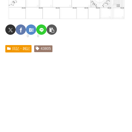
0
0
日記・雑記
43805