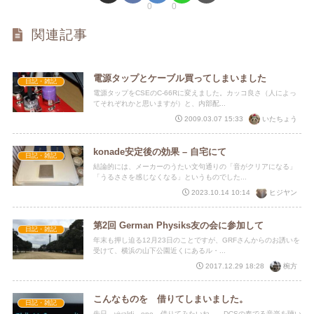
0
0
関連記事
電源タップとケーブル買ってしまいました
日記・雑記
電源タップをCSEのC-66Rに変えました。カッコ良さ（人によっ
てそれぞれかと思いますが）と、内部配...
いたちょう
2009.03.07 15:33
konade安定後の効果 – 自宅にて
日記・雑記
結論的には、メーカーのうたい文句通りの「音がクリアになる」
「うるささを感じなくなる」というものでした...
ヒジヤン
2023.10.14 10:14
第2回 German Physiks友の会に参加して
日記・雑記
年末も押し迫る12月23日のことですが、GRFさんからのお誘いを
受けて、横浜の山下公園近くにあるル・...
椀方
2017.12.29 18:28
こんなものを 借りてしまいました。
日記・雑記
先日 vivaldi one 借りてみたいね。 DCSの奏でる音楽を聴い