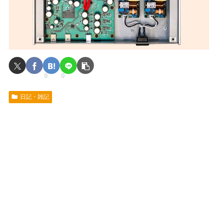
0
0
日記・雑記