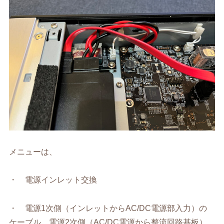
メニューは、
・ 電源インレット交換
・ 電源1次側（インレットからAC/DC電源部入力）の
ケーブル、電源2次側（AC/DC電源から整流回路基板）