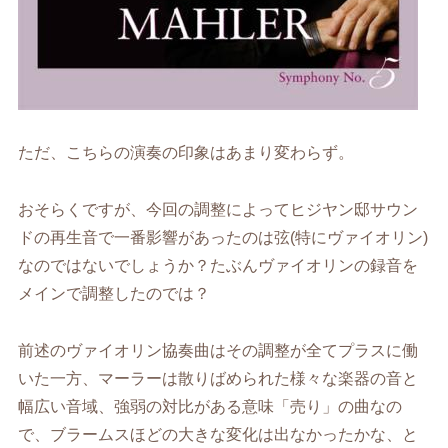
ただ、こちらの演奏の印象はあまり変わらず。
おそらくですが、今回の調整によってヒジヤン邸サウン
ドの再生音で一番影響があったのは弦(特にヴァイオリン)
なのではないでしょうか？たぶんヴァイオリンの録音を
メインで調整したのでは？
前述のヴァイオリン協奏曲はその調整が全てプラスに働
いた一方、マーラーは散りばめられた様々な楽器の音と
幅広い音域、強弱の対比がある意味「売り」の曲なの
で、ブラームスほどの大きな変化は出なかったかな、と