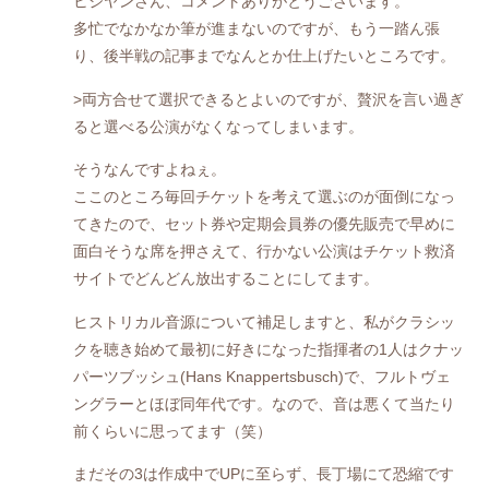
ヒジヤンさん、コメントありがとうございます。
多忙でなかなか筆が進まないのですが、もう一踏ん張
り、後半戦の記事までなんとか仕上げたいところです。
>両方合せて選択できるとよいのですが、贅沢を言い過ぎ
ると選べる公演がなくなってしまいます。
そうなんですよねぇ。
ここのところ毎回チケットを考えて選ぶのが面倒になっ
てきたので、セット券や定期会員券の優先販売で早めに
面白そうな席を押さえて、行かない公演はチケット救済
サイトでどんどん放出することにしてます。
ヒストリカル音源について補足しますと、私がクラシッ
クを聴き始めて最初に好きになった指揮者の1人はクナッ
パーツブッシュ(Hans Knappertsbusch)で、フルトヴェ
ングラーとほぼ同年代です。なので、音は悪くて当たり
前くらいに思ってます（笑）
まだその3は作成中でUPに至らず、長丁場にて恐縮です