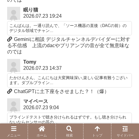
眠り猫
2026.07.23 19:24
こんばんは。一通り読んで、「ソース機器の直後（DACの前）の
デジタル領域でチャン...
Geminiに相談 デジタルチャンネルデバイダーに対す
る不信感 上流のdacやプリアンプの音が全て無意味な
のでは
Tomy
2026.07.23 14:37
たかけんさん、こんにちは大変興味深い,楽しい記事有難うござい
ます。ダブルブライン...
ChatGPTに土下座をさせました？！（爆）
マイペース
2026.07.23 9:04
ブラインドテストで聴き分けられるはずです。もし聴き分けられ
ないならセンサーの耳の...
ChatGPTに土下座をさせました？！（爆）
メニュー
ホーム
検索
トップ
サイドバー