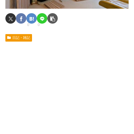
0
0
日記・雑記