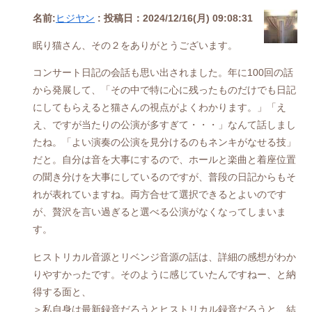
名前:
ヒジヤン
:
投稿日：2024/12/16(月) 09:08:31
眠り猫さん、その２をありがとうございます。
コンサート日記の会話も思い出されました。年に100回の話
から発展して、「その中で特に心に残ったものだけでも日記
にしてもらえると猫さんの視点がよくわかります。」「え
え、ですが当たりの公演が多すぎて・・・」なんて話しまし
たね。「よい演奏の公演を見分けるのもネンキがなせる技」
だと。自分は音を大事にするので、ホールと楽曲と着座位置
の聞き分けを大事にしているのですが、普段の日記からもそ
れが表れていますね。両方合せて選択できるとよいのです
が、贅沢を言い過ぎると選べる公演がなくなってしまいま
す。
ヒストリカル音源とリベンジ音源の話は、詳細の感想がわか
りやすかったです。そのように感じていたんですねー、と納
得する面と、
＞私自身は最新録音だろうとヒストリカル録音だろうと、結