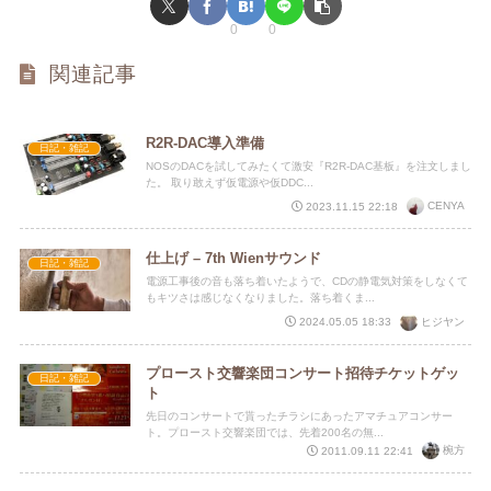
0
0
関連記事
R2R-DAC導入準備
日記・雑記
NOSのDACを試してみたくて激安『R2R-DAC基板』を注文しまし
た。 取り敢えず仮電源や仮DDC...
CENYA
2023.11.15 22:18
仕上げ – 7th Wienサウンド
日記・雑記
電源工事後の音も落ち着いたようで、CDの静電気対策をしなくて
もキツさは感じなくなりました。落ち着くま...
ヒジヤン
2024.05.05 18:33
プロースト交響楽団コンサート招待チケットゲッ
日記・雑記
ト
先日のコンサートで貰ったチラシにあったアマチュアコンサー
ト。プロースト交響楽団では、先着200名の無...
椀方
2011.09.11 22:41