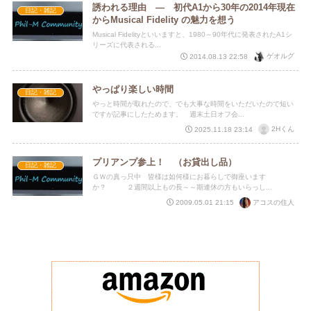
誘われる理由 ― 初代A1から30年の2014年現在
日記・雑記
からMusical Fidelity の魅力を想う
Musical Fidelityといいますと、1980～90年代に発表されたA1シ
リーズに代表される...
ゲオルグ
2014.08.13 22:58
やっぱり楽しい時間
日記・雑記
やっと時間が取れたので、でも大事な時間をいただいたので短い
ですが記事にしたためます。 週末土日オフ会...
2Hくん
2025.11.18 23:14
プリアンプ参上！ （お貸出し品）
日記・雑記
ＧＷの真っ只中 皆様は如何様にお暮らしで御座います
か？ ２週間以上もの長～～期連休の方もいらっし...
アコスの住人
2009.05.01 21:15