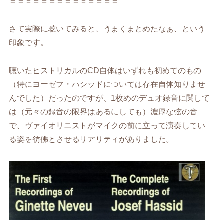
＝＝＝＝＝＝＝＝＝＝＝＝＝＝
さて実際に聴いてみると、うまくまとめたなぁ、という
印象です。
聴いたヒストリカルのCD自体はいずれも初めてのもの
（特にヨーゼフ・ハシッドについては存在自体知りませ
んでした）だったのですが、1枚めのデュオ録音に関して
は（元々の録音の限界はあるにしても）濃厚な弦の音
で、ヴァイオリニストがマイクの前に立って演奏してい
る姿を彷彿とさせるリアリティがありました。