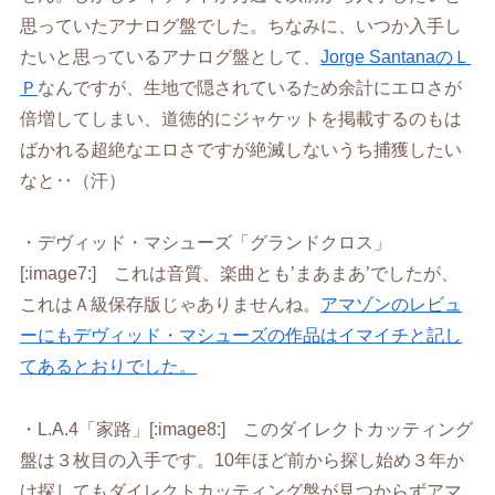
思っていたアナログ盤でした。ちなみに、いつか入手し
たいと思っているアナログ盤として、
Jorge SantanaのＬ
Ｐ
なんですが、生地で隠されているため余計にエロさが
倍増してしまい、道徳的にジャケットを掲載するのもは
ばかれる超絶なエロさですが絶滅しないうち捕獲したい
なと‥（汗）
・デヴィッド・マシューズ「グランドクロス」
[:image7:] これは音質、楽曲とも’まあまあ’でしたが、
これはＡ級保存版じゃありませんね。
アマゾンのレビュ
ーにもデヴィッド・マシューズの作品はイマイチと記し
てあるとおりでした。
・L.A.4「家路」[:image8:] このダイレクトカッティング
盤は３枚目の入手です。10年ほど前から探し始め３年か
け探してもダイレクトカッティング盤が見つからずアマ