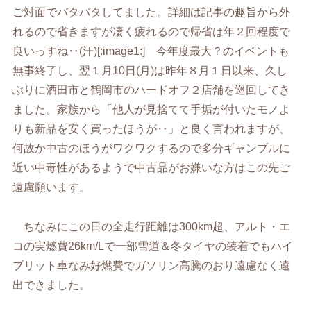
ご対面でバタバタしてました。詳細は記事の趣旨から外
れるので省きますが凄く疲れるので帰省は年２回程度で
良いっすね‥(汗)[:image1:] 今年度最大？のイベントも
無事終了し、翌１月10日(月)は昨年８月１日以来、久し
ぶりに酒田市と鶴岡市のハードオフ２店舗を巡回してき
ました。家族から「他人が見捨てて手垢が付いたモノよ
りも新品を安く買ったほうが‥」と良く言われますが、
何故か中古のほうがワクワクするので多分ギャンブルに
近い中毒性があるようで中古品がお嫌いな方はこの先ご
遠慮願います。
ちなみにこの日の全走行距離は300km超、アルト・エ
コの実燃費26km/Lで一部雪道＆冬タイヤの装着でもハイ
ブリット車なみ好燃費でガソリン高騰のおり遠慮なく遠
出できました。