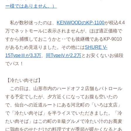
ー様ではありません。）
私が数秒迷ったのは、
KENWOODのKP-1100
が税込4.4
万でネットモールに表示されませんが、ほぼ適正価格で
すから捕獲しておこうかと‥でも後継機であるKP-9010
があるため見送りました。その他には
SHURE V-
15TypeⅢが3.3万
、
同TypeⅣが2.2万
とお安くないお値段
でパス！
【冷たい肉そば】
この日は、山形市内のハードオフ２店舗もパトロール
する予定でしたが、夕方近くになってお腹も空いたの
で、仙台への近道ルートにある河北町の「いろは支店」
で「冷たい肉そば」を半ライスでいただきました。「冷
たい肉そば」はこの町のＢ級グルメで冷たい汁のお蕎麦
に鶏肉をのせただけの料理ですが季節が暖かくなるとあ