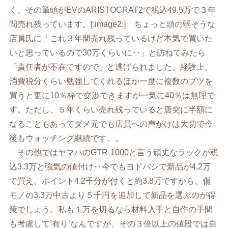
く、その筆頭がEVのARISTOCRAT2で税込49.5万で３年
間売れ残っています。[:image2:] ちょっと頭の弱そうな
店員氏に「これ３年間売れ残っているけど本気で買いた
いと思っているので30万くらいに‥」と訪ねてみたら
「責任者が不在ですので」と逃げられました。経験上、
消費税分くらい勉強してくれるほか一度に複数のブツを
買うと更に10％枠で交渉できますが一気に40％は無理で
す。ただし、５年くらい売れ残っていると唐突に半額に
なることもあってダメ元でも店員への声がけは大切で今
後もウォッチング継続です。。
その他ではヤマハのGTR-1000と言う頑丈なラックが税
込3.3万と強気の値付け‥今でもヨドバシで新品が4.2万
で買え、ポイント4.2千分が付くと約3.8万ですから、傷
モノの3.3万中古より５千円を追加して新品を選ぶのが得
策でしょう。私も１万を切るなら材料入手と自作の手間
も考慮して’有り’なんですが、その３倍以上の値段では自