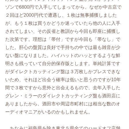
ゾンで6800円で入手してしまってから、なぜか中古店で
２回ほど2000円代で遭遇し、１枚は無事捕獲しました
が、もう１枚は買うかどうか迷っていたら他の人に入手
されてしまい、その反省と教訓から今回も即座に捕獲し
た次第です。理想は「帯付」ですが今回も「帯なし」で
した。肝心の盤質は良好で手持ちの中では最も雑音が少
ない盤になりました。ハイハットのハッとするような鮮
明さも残っていて自分的保存版とします。単純計算です
がダイレクトカッティング盤は３万枚しかプレスできな
いため、それほど出会う確率は低いと思うのですが10年
間で３枚ですから意外と出会えるもので、去年入手した
グレン・ミラーのダイレクトカッティング盤も酒田店に
ありましたから、酒田市や周辺市町村には相当な数のオ
ーディオマニアがいるのかもしれません。
ちなみに福島県を除き東北５県全てのハードオフ店舗