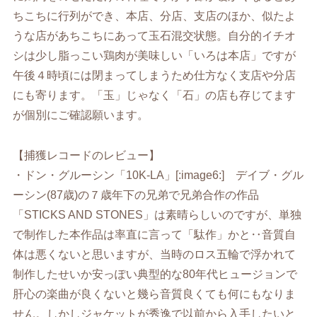
ちこちに行列ができ、本店、分店、支店のほか、似たよ
うな店があちこちにあって玉石混交状態。自分的イチオ
シは少し脂っこい鶏肉が美味しい「いろは本店」ですが
午後４時頃には閉まってしまうため仕方なく支店や分店
にも寄ります。「玉」じゃなく「石」の店も存じてます
が個別にご確認願います。
【捕獲レコードのレビュー】
・ドン・グルーシン「10K-LA」[:image6:] デイブ・グル
ーシン(87歳)の７歳年下の兄弟で兄弟合作の作品
「STICKS AND STONES」は素晴らしいのですが、単独
で制作した本作品は率直に言って「駄作」かと‥音質自
体は悪くないと思いますが、当時のロス五輪で浮かれて
制作したせいか安っぽい典型的な80年代ヒュージョンで
肝心の楽曲が良くないと幾ら音質良くても何にもなりま
せん。しかしジャケットが秀逸で以前から入手したいと