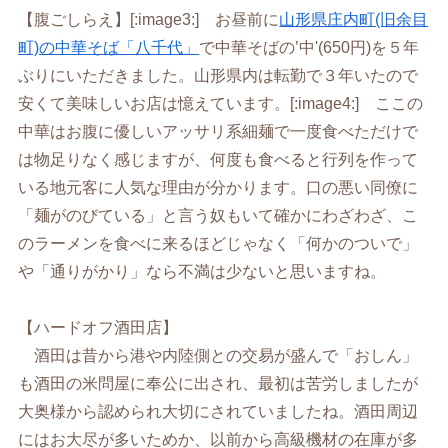
【腹ごしらえ】[:image3:] お昼前に
山形県庄内町(旧余目
町)の中華そば「八千代」
で中華そばの’中'(650円)を５年
ぶりにいただきました。山形県内は転勤で３年いたので
安くて美味しいお店は憶えています。[:image4:] ここの
中華はお腹に優しいアッサリ系細麺で一度食べただけで
は物足りなく感じますが、何度も食べると行列を作って
いる地元客に人気な理由が分かります。口の悪い同僚に
「麺がのびている」と言う奴もいて確かにわざわざ、こ
のラーメンを食べに来るほどじゃなく「何かのついで」
や「通りがかり」なら不満は少ないと思いますね。
【ハードオフ酒田店】
酒田は昔から港や内陸側との交易が盛んで「おしん」
も酒田の米問屋に奉公に出され、最初は苦労しましたが
大奥様から認められ大切にされていましたね。酒田周辺
にはお大尽が多いためか、以前から高級機材の在庫が多