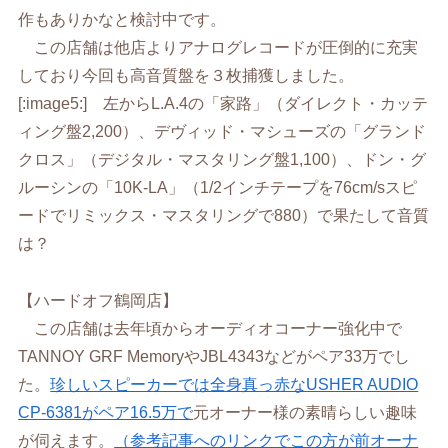
作もありかなと検討中です。
この店舗は他店よりアナログレコードが圧倒的に充実
しており今回も高音質盤を３枚捕獲しました。
[:image5:] 左からL.A.4の「家路」（ダイレクト・カッテ
ィング盤2,200）、デヴィッド・マシューズの「グランド
クロス」（デジタル・マスタリング盤1,100）、ドン・グ
ルーシンの「10K-LA」（1/2インチテープを76cm/sスピ
ードでリミックス・マスタリングで880）で果たして音質
は？
【ハードオフ鶴岡店】
この店舗は去年頃からオーディオコーナー強化中で
TANNOY GRF MemoryやJBL4343などがペア33万でし
た。
珍しいスピーカーでは全身真っ赤なUSHER AUDIO
CP-6381がペア16.5万で
元オーナー様の素晴らしい趣味
が伺えます。
（参考記事へのリンクでこの方が前オーナ