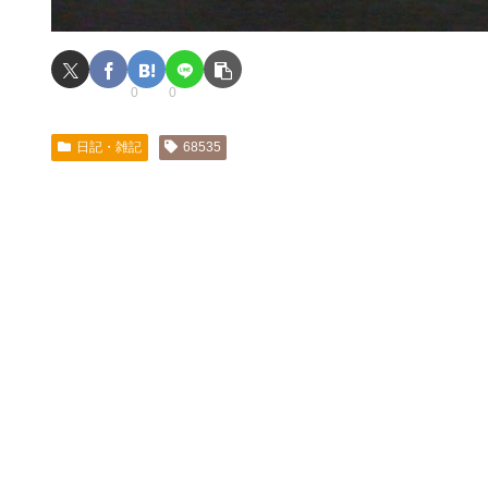
0
0
日記・雑記
68535