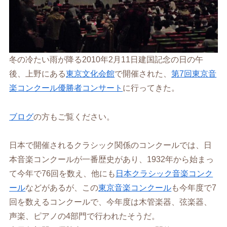
冬の冷たい雨が降る2010年2月11日建国記念の日の午
後、上野にある
東京文化会館
で開催された、
第7回東京音
楽コンクール優勝者コンサート
に行ってきた。
ブログ
の方もご覧ください。
日本で開催されるクラシック関係のコンクールでは、日
本音楽コンクールが一番歴史があり、1932年から始まっ
て今年で76回を数え、他にも
日本クラシック音楽コンク
ール
などがあるが、この
東京音楽コンクール
も今年度で7
回を数えるコンクールで、今年度は木管楽器、弦楽器、
声楽、ピアノの4部門で行われたそうだ。