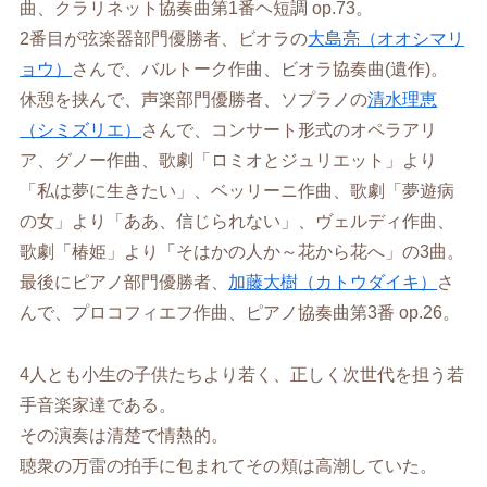
曲、クラリネット協奏曲第1番ヘ短調 op.73。
2番目が弦楽器部門優勝者、ビオラの
大島亮（オオシマリ
ョウ）
さんで、バルトーク作曲、ビオラ協奏曲(遺作)。
休憩を挟んで、声楽部門優勝者、ソプラノの
清水理恵
（シミズリエ）
さんで、コンサート形式のオペラアリ
ア、グノー作曲、歌劇「ロミオとジュリエット」より
「私は夢に生きたい」、ベッリーニ作曲、歌劇「夢遊病
の女」より「ああ、信じられない」、ヴェルディ作曲、
歌劇「椿姫」より「そはかの人か～花から花へ」の3曲。
最後にピアノ部門優勝者、
加藤大樹（カトウダイキ）
さ
んで、プロコフィエフ作曲、ピアノ協奏曲第3番 op.26。
4人とも小生の子供たちより若く、正しく次世代を担う若
手音楽家達である。
その演奏は清楚で情熱的。
聴衆の万雷の拍手に包まれてその頬は高潮していた。