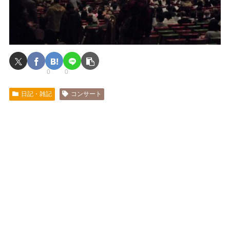
0
0
日記・雑記
コンサート