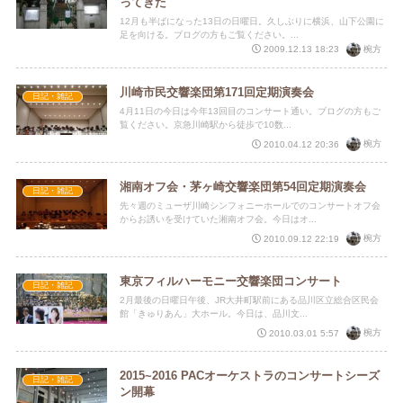
ってきた
12月も半ばになった13日の日曜日。久しぶりに横浜、山下公園に
足を向ける。ブログの方もご覧ください。...
椀方
2009.12.13 18:23
川崎市民交響楽団第171回定期演奏会
日記・雑記
4月11日の今日は今年13回目のコンサート通い。ブログの方もご
覧ください。京急川崎駅から徒歩で10数...
椀方
2010.04.12 20:36
湘南オフ会・茅ヶ崎交響楽団第54回定期演奏会
日記・雑記
先々週のミューザ川崎シンフォニーホールでのコンサートオフ会
からお誘いを受けていた湘南オフ会。今日はオ...
椀方
2010.09.12 22:19
東京フィルハーモニー交響楽団コンサート
日記・雑記
2月最後の日曜日午後、JR大井町駅前にある品川区立総合区民会
館「きゅりあん」大ホール。今日は、品川文...
椀方
2010.03.01 5:57
2015~2016 PACオーケストラのコンサートシーズ
日記・雑記
ン開幕