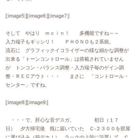
[:image5:][:image6:][:image7:]
そして やはり ｍｃｉｎ！ 多機能ですね～～
入力端子もギッシリ！ ＰＨＯＮＯも２系統。
流石に グラフィックイコライザーの様な細かな調整が
出来る「トーンコントロール」は搭載されていません
が トンコン・バランス調整・入力端子毎のゲイン調
整・ＲＥＣアウト・・・ まさに 「コントロール・
センター」ですね。
[:image8:][:image9:]
・・・で、肝心な音デスガ。 初日（１７
日） 夕方帰宅後 既に届いていた Ｃ-２３００を部屋
に運び込み（箱デカ！） ラックの上段に設置して Ｃ