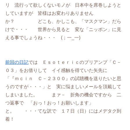
リ 流行って欲しくないモノが 日本中を席巻しようと
していますが 皆様はお変わりありません
か？ どこも、かしこも、「マスクマン」だら
けで・・・ 世界から見ると 変な「ニッポン」に見
える事でしょうね・・・ (；一_一)
前回の日記
では Ｅｓｏｔｅｒｉｃのプリアンプ「Ｃ－
０３」をお借りして イイ感触を得ていた矢先に
「『ｍｃｉｎ Ｃ－２３００』の試聴機を送りたいと思
うのですが・・・」と 実に悩ましいメールを頂戴して
しまいました。 まァ－ 折角の機会ですから 二
つ返事で 「おっ！おっ！お願いします」
と。 ・・・てな訳で １７日（日）にはメデタク到
着！