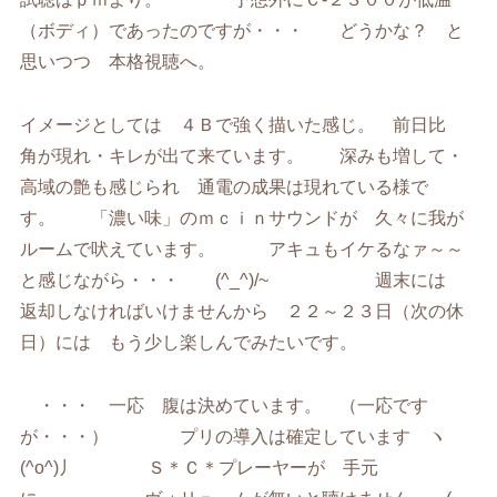
（ボディ）であったのですが・・・ どうかな？ と
思いつつ 本格視聴へ。
イメージとしては ４Ｂで強く描いた感じ。 前日比
角が現れ・キレが出て来ています。 深みも増して・
高域の艶も感じられ 通電の成果は現れている様で
す。 「濃い味」のｍｃｉｎサウンドが 久々に我が
ルームで吠えています。 アキュもイケるなァ～～
と感じながら・・・ (^_^)/~ 週末には
返却しなければいけませんから ２２～２３日（次の休
日）には もう少し楽しんでみたいです。
・・・ 一応 腹は決めています。 （一応です
が・・・） プリの導入は確定しています ヽ
(^o^)丿 Ｓ＊Ｃ＊プレーヤーが 手元