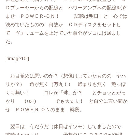
Ｄプレーヤーからの配線と パワーアンプへの配線を済
ませ ＰＯＷＥＲ-ＯＮ！ 試聴は明日！と 心では
決めていたものの 何故か ＣＤディスクをセットし
て ヴォリュームを上げていた自分がソコには居まし
た。
[:image10:]
お目覚めは悪いのか？（想像はしていたものの ヤハ
リか？） 角が無く（万丸！） 締まりも無く 艶っぽ
くも無い！ コレが「球」か？ とチョッとがっ
かり (+o+) でも大丈夫！ と自分に言い聞か
せ ＰＯＷＥＲ-ＯＮのまま 就寝。
翌日は、うだうだ（休日はイツモ）してましたので
試聴はｐｍより。 予想外にＣ-２３００が低温