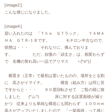
[:image2:]
こんな感じになりました。
[:image4:]
迎い入れたのは 「Ｔｈｅ ＧＴラック」 ＹＡＭＡ
ＨＡ ＧＴＲ-１Ｂです。 モチロン中古なので、
状態は・・・ それなりに、痛んでおりま
す。 ただ、自慢の「頑丈さ」は、相変わらず
で 名機の誉れ高い一品でアリマス ヽ(^o^)丿
横置き（正常）で最初は置いたものの、場所をとる割
に 高さがイマイチ。 構造（組み方）は同じ筈
ですからと・・・ ９０度回転させて ご覧の様に致
しました (^ム^) 床に対する設置面積が減り
かつ 従来よりも単純な構造にも関わらず １００ｍｍ
高さがアップいたしましたので 「一挙両得」って感じ