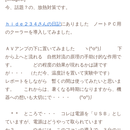
今、話題？の、放熱対策です。
ｈｉｄｅ２３４さんの日記
にありました ノートＰＣ用
のクーラーを導入してみました。
ＡＶアンプの下に置いてみました ヽ(^o^)丿 下
から上へと流れる 自然対流の原理の手助け的な作用で
す。 どの程度の効果が現れるかは謎です
が・・・ （ただ今、温度計を置いて実験中です）
レポートをしながら 暫くの間は使ってみたいと思いま
す。 これからは、暑くなる時期になりますから、機
器への想いも大切にで・・・・ (^o^)丿
＊＊ ところで・・・ コレは電源を「ＵＳＢ」とし
ていますが、電源はどうやって取られています
か？ ウチには、このファンの導入で ３台のＵ