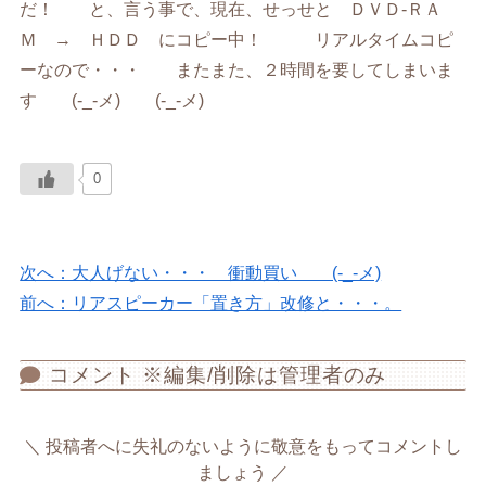
だ！ と、言う事で、現在、せっせと ＤＶＤ-ＲＡ
Ｍ → ＨＤＤ にコピー中！ リアルタイムコピ
ーなので・・・ またまた、２時間を要してしまいま
す (-_-メ) (-_-メ)
0
次へ：大人げない・・・ 衝動買い (-_-メ)
前へ：リアスピーカー「置き方」改修と・・・。
コメント ※編集/削除は管理者のみ
投稿者へに失礼のないように敬意をもってコメントし
ましょう