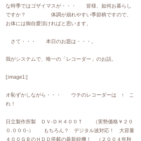
な時季ではゴザイマスが・・・ 皆様、如何お暮らし
ですか？ 体調が崩れやすい季節柄ですので、
お体には御自愛頂ければと思います。
さて・・・ 本日のお題は・・・。
我がシステムで、唯一の「レコーダー」のお話。
[:image1:]
オ恥ずかしながら・・・ ウチのレコーダーは ↑ こ
れ！
日立製作所製 ＤＶ-ＤＨ４００Ｔ （実勢価格￥２０
０.０００-） もちろん？ デジタル波対応！ 大容量
４００ＧＢのＨＤＤ搭載の最新鋭機！ （２００４年秋