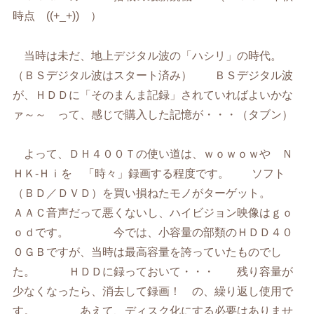
時点 ((+_+)) ）
当時は未だ、地上デジタル波の「ハシリ」の時代。
（ＢＳデジタル波はスタート済み） ＢＳデジタル波
が、ＨＤＤに「そのまんま記録」されていればよいかな
ァ～～ って、感じで購入した記憶が・・・（タブン）
よって、ＤＨ４００Ｔの使い道は、ｗｏｗｏｗや Ｎ
ＨＫ-Ｈｉを 「時々」録画する程度です。 ソフト
（ＢＤ／ＤＶＤ）を買い損ねたモノがターゲット。
ＡＡＣ音声だって悪くないし、ハイビジョン映像はｇｏ
ｏｄです。 今では、小容量の部類のＨＤＤ４０
０ＧＢですが、当時は最高容量を誇っていたものでし
た。 ＨＤＤに録っておいて・・・ 残り容量が
少なくなったら、消去して録画！ の、繰り返し使用で
す。 あえて、ディスク化にする必要はありませ