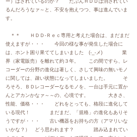
ー）はされているのか？ たぶんＨＤＤは消されてい
るんだろうなァ～と、不安を抱えつつ、事は進んでいま
す。
＊＊ ＨＤＤ-Ｒｅｃ専用と考えた場合は、まだまだ
使えますが・・・ 今回の様な事が発生した場合に
は、ホント困り果ててしまいました (-_-メ) 業
界（家電販売）を離れて約３年。 この間ですら、レ
コーダーの分野の進化は著しく、さして興味の無いモノ
に関しては、疎い状態になってしまいました。 そ
ろそろ、ＢＤレコーダーなるモノを、一台は手元に置か
んとアカンかなァ～～の、心境です。 大きさ、
性能、価格・・・ どれをとっても、格段に進化して
いる現代！ まだまだ、「規格」の進化もありそ
うですが・・・ 古い機器をお持ちの方（アマリいな
いかな？） どう思われます？ 踏み込まれてい