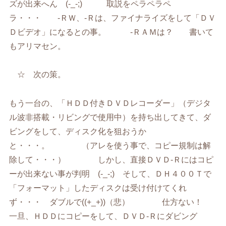
ズが出来へん (-_-;) 取説をペラペラペ
ラ・・・ -ＲＷ、-Ｒは、ファイナライズをして「ＤＶ
Ｄビデオ」になるとの事。 -ＲＡＭは？ 書いて
もアリマセン。
☆ 次の策。
もう一台の、「ＨＤＤ付きＤＶＤレコーダー」（デジタ
ル波非搭載・リビングで使用中）を持ち出してきて、ダ
ビングをして、ディスク化を狙おうか
と・・・。 （アレを使う事で、コピー規制は解
除して・・・） しかし、直接ＤＶＤ-Ｒにはコピ
ーが出来ない事が判明 (-_-;) そして、ＤＨ４００Ｔで
「フォーマット」したディスクは受け付けてくれ
ず・・・ ダブルで((+_+))（悲） 仕方ない！
一旦、ＨＤＤにコピーをして、ＤＶＤ-Ｒにダビング