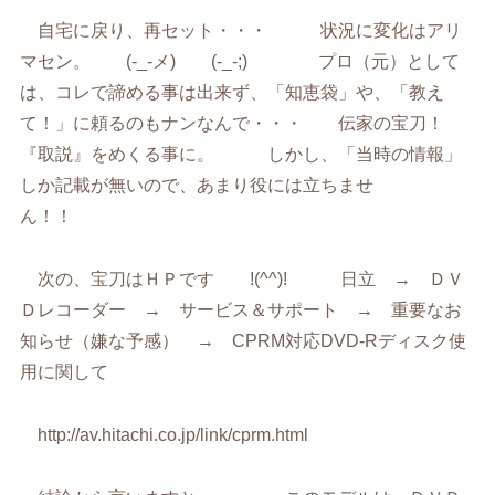
自宅に戻り、再セット・・・ 状況に変化はアリ
マセン。 (-_-メ) (-_-;) プロ（元）として
は、コレで諦める事は出来ず、「知恵袋」や、「教え
て！」に頼るのもナンなんで・・・ 伝家の宝刀！
『取説』をめくる事に。 しかし、「当時の情報」
しか記載が無いので、あまり役には立ちませ
ん！！
次の、宝刀はＨＰです !(^^)! 日立 → ＤＶ
Ｄレコーダー → サービス＆サポート → 重要なお
知らせ（嫌な予感） → CPRM対応DVD-Rディスク使
用に関して
http://av.hitachi.co.jp/link/cprm.html