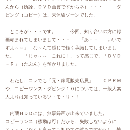
んから（所詮、ＤＶＤ画質ですからネ）・・・ ダ
ビング（コピー）は、未体験ゾーンでした。
ところが・・・です。 今回、知り合いの方に録
画頼まれてしまいまして・・・ 「あ－－ いいで
すよ～～」 な～んて感じで軽く承諾してしまいまし
た。 「じゃ～～ これに！」って感じで、「ＤＶＤ
－Ｒ」（たぶん）を預かりました。
わたし、コレでも「元・家電販売店員」 ＣＰＲＭ
や、コピーワンス・ダビング１０については、一般人素
人よりは知っているツ・モ・リ・！
内蔵ＨＤＤには、無事録画が出来ていました。
コピーワンス（移動は可）だから、失敗しないように
と・・・（なんと言っても初めての試みですから） 慎