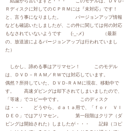
結論から言いますと・・・ このモデルは、ＤＶＤ-
Ｒディスクに対してのＣＰＲＭには『未対応』です！
と、言う事になりました。 バージョンアップ情報
なども確認いたしましたが、この件に関しては何の対応
もなされていないようです (-_-メ) （最新
の、放送波によるバージョンアップは行われていまし
た）
しかし、諦める事はアリマセン！ このモデル
は、ＤＶＤ－ＲＡＭ／ＲＷでは対応しています。
偶然？所持していた、ＤＶＤ-ＲＡＭに現在、移動中で
す。 高速ダビングは却下されてしまいましたので、
「等速」でコピー中です。 このディスク
は・・・ どうやら、ｄａｔａ用で、「ｆｏｒ ＶＩ
ＤＥＯ」ではアリマセン。 第一段階はクリア（ダ
ビングは開始された）しましたが・・・ 記録（コピ