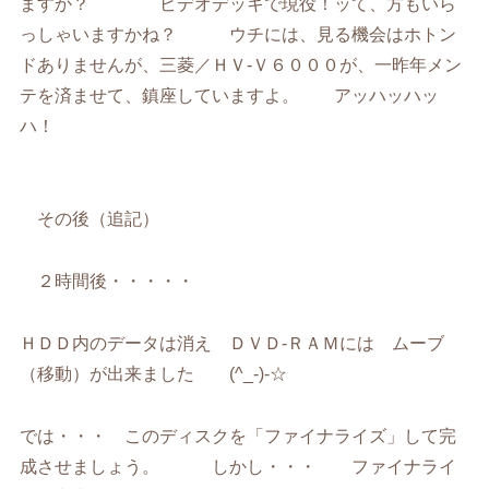
ますか？ ビデオデッキで現役！ッて、方もいら
っしゃいますかね？ ウチには、見る機会はホトン
ドありませんが、三菱／ＨＶ-Ｖ６０００が、一昨年メン
テを済ませて、鎮座していますよ。 アッハッハッ
ハ！
その後（追記）
２時間後・・・・・
ＨＤＤ内のデータは消え ＤＶＤ-ＲＡＭには ムーブ
（移動）が出来ました (^_-)-☆
では・・・ このディスクを「ファイナライズ」して完
成させましょう。 しかし・・・ ファイナライ