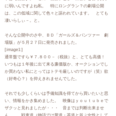
に弱いんですよね私。 特にロングラン？の劇場公開
は、この低域に関して色々と謳われています。 とても
凄いらしぃ－。と。
そんな公開中のさ中、ＢＤ「ガールズ＆パンツァー 劇
場版」が５月２７日に発売されました。
[:image1:]
通常盤ですら￥７.８００－（税抜）と、とても高価！
いつもは１年後に出て来る廉価版か、オークションでし
か買わない私にとってはトテモ厳しいのですが（笑）欲
（好奇心？）を抑えきれませんでした。
それでも少しくらいは予備知識を得てから買いたいと思
い、情報をかき集めました。 映像はｙｏｕｔｕｂｅで
ザクッと見れましたが・・・ 音までは判断出来ませ
ん。 戦車道（物語では華道・茶道と並ぶ女性として