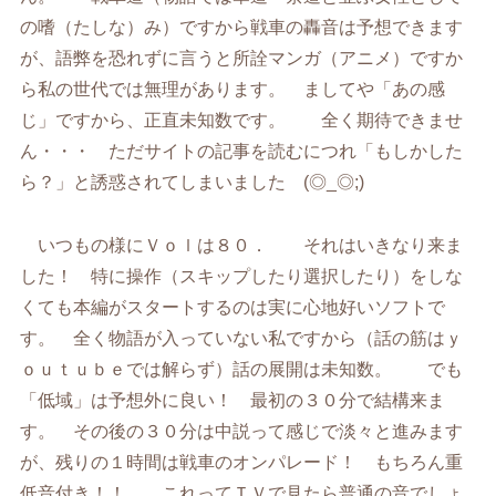
の嗜（たしな）み）ですから戦車の轟音は予想できます
が、語弊を恐れずに言うと所詮マンガ（アニメ）ですか
ら私の世代では無理があります。 ましてや「あの感
じ」ですから、正直未知数です。 全く期待できませ
ん・・・ ただサイトの記事を読むにつれ「もしかした
ら？」と誘惑されてしまいました (◎_◎;)
いつもの様にＶｏｌは８０． それはいきなり来ま
した！ 特に操作（スキップしたり選択したり）をしな
くても本編がスタートするのは実に心地好いソフトで
す。 全く物語が入っていない私ですから（話の筋はｙ
ｏｕｔｕｂｅでは解らず）話の展開は未知数。 でも
「低域」は予想外に良い！ 最初の３０分で結構来ま
す。 その後の３０分は中説って感じで淡々と進みます
が、残りの１時間は戦車のオンパレード！ もちろん重
低音付き！！ これってＴＶで見たら普通の音でしょ