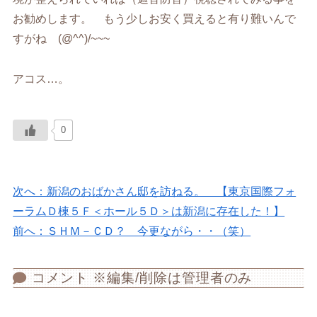
お勧めします。 もう少しお安く買えると有り難いんで
すがね (@^^)/~~~
アコス…。
0
次へ：新潟のおばかさん邸を訪ねる。 【東京国際フォ
ーラムＤ棟５Ｆ＜ホール５Ｄ＞は新潟に存在した！】
前へ：ＳＨＭ－ＣＤ？ 今更ながら・・（笑）
コメント ※編集/削除は管理者のみ