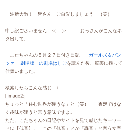
油断大敵！ 皆さん ご自愛しましょう （笑）
申し訳ございません <(_ _)> おっさんがこんなネ
タ出して。
こたちゃんの５月２７日付き日記
「ガールズ＆パン
ツァー 劇場版」の劇場はしご
を読んだ後、脳裏に残って
仕舞いました。
検索したらこんな感じ ↓
[:image2:]
ちょっと「住む世界が違うな」と（笑） 否定ではな
く趣味が違うと言う意味ですよ。
ただ、こたちゃんの日記やサイトを見て感じたキーワー
ドは【低音】。 この「低音」とか「轟音」と言う文字